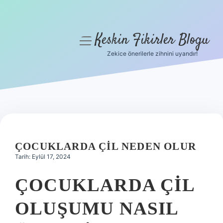
Keskin Fikirler Blogu
menüyü
aç
Zekice önerilerle zihnini uyandır!
Anasayfa
Gizlilik Politikası
Yasal Uyarı
Hakkımızda
ÇOCUKLARDA ÇIL NEDEN OLUR
Tarih: Eylül 17, 2024
ÇOCUKLARDA ÇIL
OLUŞUMU NASIL