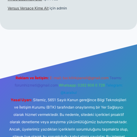
Versus Versace Kime Ait
için
admin
et
Reklam ve İletişim:
E-mail:
backlinkpaneli@gmail.com
Teams:
forumhizmeti@gmail.com
Whatsapp: 0262 606 0 726
Telegram:
@karabul
Yasal Uyarı:
Sitemiz, 5651 Sayılı Kanun gereğince Bilgi Teknolojileri
ve İletişim Kurumu (BTK) tarafından onaylanmış bir Yer Sağlayıcı
olarak hizmet vermektedir. Bu nedenle, sitedeki içerikleri proaktif
olarak denetleme veya araştırma yükümlülüğümüz bulunmamaktadır.
Ancak, üyelerimiz yazdıkları içeriklerin sorumluluğunu taşımakta olup,
siteye üye olarak bu sorumluluğu kabul etmiş sayılırlar. Bu internet