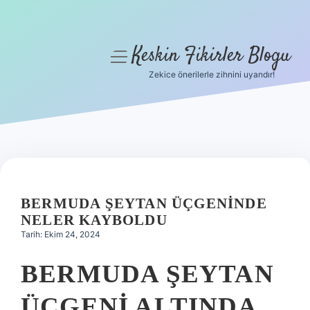
Keskin Fikirler Blogu
menüyü
aç
Zekice önerilerle zihnini uyandır!
Anasayfa
Gizlilik Politikası
Yasal Uyarı
Hakkımızda
BERMUDA ŞEYTAN ÜÇGENINDE
NELER KAYBOLDU
Tarih: Ekim 24, 2024
BERMUDA ŞEYTAN
ÜÇGENI ALTINDA