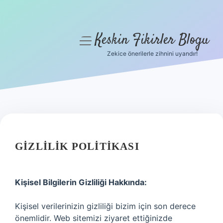
Keskin Fikirler Blogu
menüyü
aç
Zekice önerilerle zihnini uyandır!
Anasayfa
Gizlilik Politikası
Yasal Uyarı
Hakkımızda
GIZLILIK POLITIKASI
Kişisel Bilgilerin Gizliliği Hakkında:
Kişisel verilerinizin gizliliği bizim için son derece
önemlidir. Web sitemizi ziyaret ettiğinizde