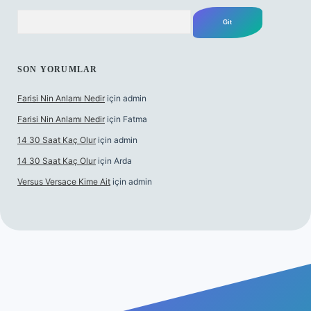
Arama
SON YORUMLAR
Farisi Nin Anlamı Nedir
için
admin
Farisi Nin Anlamı Nedir
için
Fatma
14 30 Saat Kaç Olur
için
admin
14 30 Saat Kaç Olur
için
Arda
Versus Versace Kime Ait
için
admin
dcasinogir.net