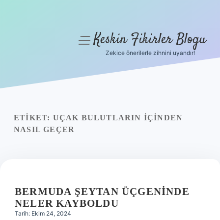
Keskin Fikirler Blogu
menüyü
aç
Zekice önerilerle zihnini uyandır!
Anasayfa
Gizlilik Politikası
Yasal Uyarı
ETIKET:
UÇAK BULUTLARIN IÇINDEN
NASIL GEÇER
Hakkımızda
BERMUDA ŞEYTAN ÜÇGENINDE
NELER KAYBOLDU
Tarih: Ekim 24, 2024