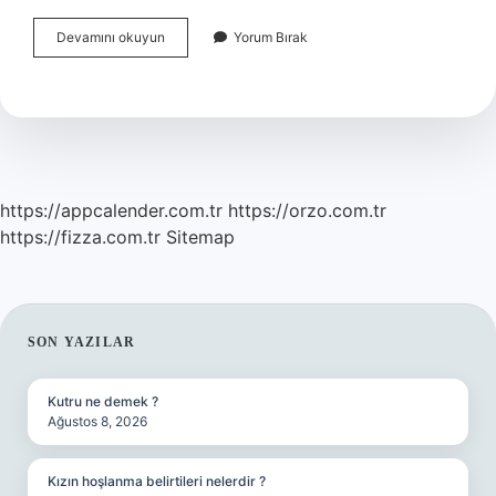
Bermuda
Devamını okuyun
Yorum Bırak
Şeytan
Üçgeninde
Neler
Kayboldu
https://appcalender.com.tr
https://orzo.com.tr
https://fizza.com.tr
Sitemap
SIDEBAR
SON YAZILAR
Kutru ne demek ?
Ağustos 8, 2026
Kızın hoşlanma belirtileri nelerdir ?