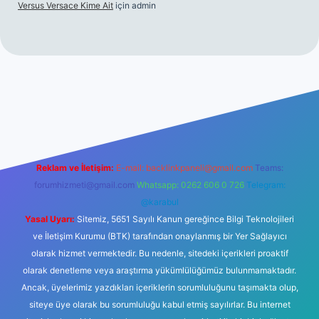
Versus Versace Kime Ait
için
admin
t
Reklam ve İletişim:
E-mail:
backlinkpaneli@gmail.com
Teams:
forumhizmeti@gmail.com
Whatsapp: 0262 606 0 726
Telegram:
@karabul
Yasal Uyarı:
Sitemiz, 5651 Sayılı Kanun gereğince Bilgi Teknolojileri
ve İletişim Kurumu (BTK) tarafından onaylanmış bir Yer Sağlayıcı
olarak hizmet vermektedir. Bu nedenle, sitedeki içerikleri proaktif
olarak denetleme veya araştırma yükümlülüğümüz bulunmamaktadır.
Ancak, üyelerimiz yazdıkları içeriklerin sorumluluğunu taşımakta olup,
siteye üye olarak bu sorumluluğu kabul etmiş sayılırlar. Bu internet