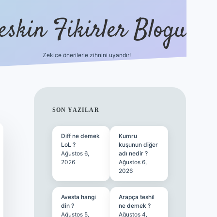
eskin Fikirler Blogu
Zekice önerilerle zihnini uyandır!
vdcasinog
SIDEBAR
SON YAZILAR
Diff ne demek
Kumru
LoL ?
kuşunun diğer
Ağustos 6,
adı nedir ?
2026
Ağustos 6,
2026
Avesta hangi
Arapça teshil
din ?
ne demek ?
Ağustos 5,
Ağustos 4,