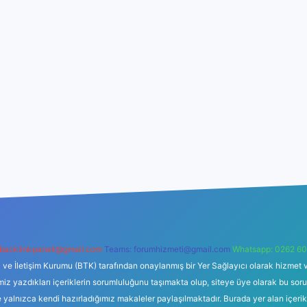
backlinkpaneli@gmail.com
Teams:
forumhizmeti@gmail.com
Whatsapp: 0262 60
i ve İletişim Kurumu (BTK) tarafından onaylanmış bir Yer Sağlayıcı olarak hizmet v
azdıkları içeriklerin sorumluluğunu taşımakta olup, siteye üye olarak bu sorumlul
e yalnızca kendi hazırladığımız makaleler paylaşılmaktadır. Burada yer alan içeri