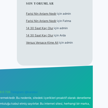
SON YORUMLAR
Farisi Nin Anlamı Nedir
için
admin
Farisi Nin Anlamı Nedir
için
Fatma
14 30 Saat Kaç Olur
için
admin
14 30 Saat Kaç Olur
için
Arda
Versus Versace Kime Ait
için
admin
6 0 726
Telegram: @karabul
ermektedir. Bu nedenle, sitedeki içerikleri proaktif olarak denetleme
uğu kabul etmiş sayılırlar. Bu internet sitesi, herhangi bir marka,