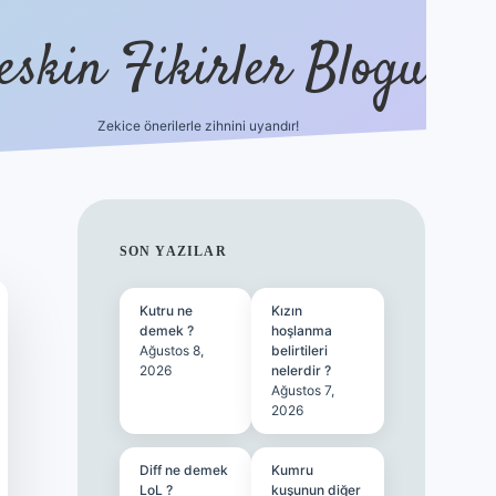
eskin Fikirler Blogu
Zekice önerilerle zihnini uyandır!
vdcasinog
SIDEBAR
SON YAZILAR
Kutru ne
Kızın
demek ?
hoşlanma
Ağustos 8,
belirtileri
2026
nelerdir ?
Ağustos 7,
2026
Diff ne demek
Kumru
LoL ?
kuşunun diğer