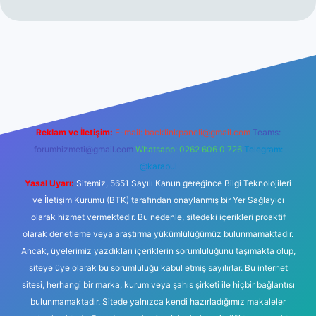
t
Reklam ve İletişim:
E-mail:
backlinkpaneli@gmail.com
Teams:
forumhizmeti@gmail.com
Whatsapp: 0262 606 0 726
Telegram:
@karabul
Yasal Uyarı:
Sitemiz, 5651 Sayılı Kanun gereğince Bilgi Teknolojileri
ve İletişim Kurumu (BTK) tarafından onaylanmış bir Yer Sağlayıcı
olarak hizmet vermektedir. Bu nedenle, sitedeki içerikleri proaktif
olarak denetleme veya araştırma yükümlülüğümüz bulunmamaktadır.
Ancak, üyelerimiz yazdıkları içeriklerin sorumluluğunu taşımakta olup,
siteye üye olarak bu sorumluluğu kabul etmiş sayılırlar. Bu internet
sitesi, herhangi bir marka, kurum veya şahıs şirketi ile hiçbir bağlantısı
bulunmamaktadır. Sitede yalnızca kendi hazırladığımız makaleler