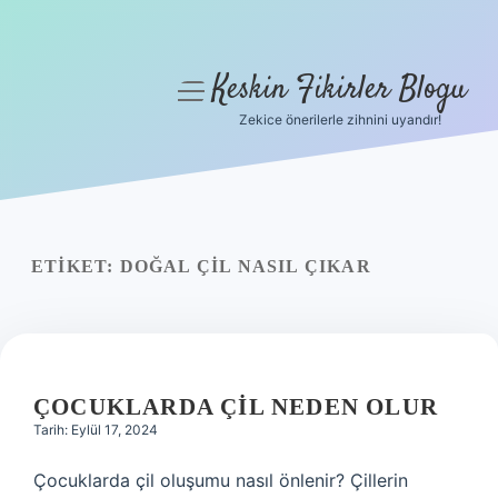
Keskin Fikirler Blogu
menüyü
aç
Zekice önerilerle zihnini uyandır!
Anasayfa
Gizlilik Politikası
Yasal Uyarı
ETIKET:
DOĞAL ÇIL NASIL ÇIKAR
Hakkımızda
ÇOCUKLARDA ÇIL NEDEN OLUR
Tarih: Eylül 17, 2024
Çocuklarda çil oluşumu nasıl önlenir? Çillerin