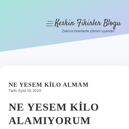
Keskin Fikirler Blogu
menüyü
aç
Zekice önerilerle zihnini uyandır!
Anasayfa
Gizlilik Politikası
Yasal Uyarı
Hakkımızda
NE YESEM KILO ALMAM
Tarih: Eylül 19, 2024
NE YESEM KILO
ALAMIYORUM