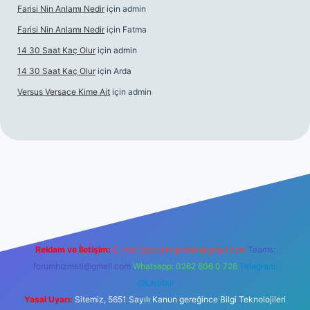
Farisi Nin Anlamı Nedir
için
admin
Farisi Nin Anlamı Nedir
için
Fatma
14 30 Saat Kaç Olur
için
admin
14 30 Saat Kaç Olur
için
Arda
Versus Versace Kime Ait
için
admin
et
Reklam ve İletişim:
E-mail:
backlinkpaneli@gmail.com
Teams:
forumhizmeti@gmail.com
Whatsapp: 0262 606 0 726
Telegram:
@karabul
Yasal Uyarı:
Sitemiz, 5651 Sayılı Kanun gereğince Bilgi Teknolojileri