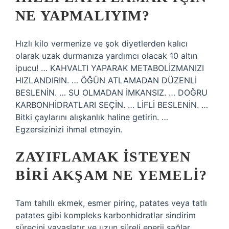
NE YAPMALIYIM?
Hızlı kilo vermenize ve şok diyetlerden kalıcı
olarak uzak durmanıza yardımcı olacak 10 altın
ipucu! … KAHVALTI YAPARAK METABOLİZMANIZI
HIZLANDIRIN. … ÖĞÜN ATLAMADAN DÜZENLİ
BESLENİN. … SU OLMADAN İMKANSIZ. … DOĞRU
KARBONHİDRATLARI SEÇİN. … LİFLİ BESLENİN. …
Bitki çaylarını alışkanlık haline getirin. …
Egzersizinizi ihmal etmeyin.
ZAYIFLAMAK ISTEYEN
BIRI AKŞAM NE YEMELI?
Tam tahıllı ekmek, esmer pirinç, patates veya tatlı
patates gibi kompleks karbonhidratlar sindirim
sürecini yavaşlatır ve uzun süreli enerji sağlar.