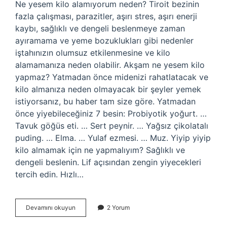
Ne yesem kilo alamıyorum neden? Tiroit bezinin
fazla çalışması, parazitler, aşırı stres, aşırı enerji
kaybı, sağlıklı ve dengeli beslenmeye zaman
ayıramama ve yeme bozuklukları gibi nedenler
iştahınızın olumsuz etkilenmesine ve kilo
alamamanıza neden olabilir. Akşam ne yesem kilo
yapmaz? Yatmadan önce midenizi rahatlatacak ve
kilo almanıza neden olmayacak bir şeyler yemek
istiyorsanız, bu haber tam size göre. Yatmadan
önce yiyebileceğiniz 7 besin: Probiyotik yoğurt. …
Tavuk göğüs eti. … Sert peynir. … Yağsız çikolatalı
puding. … Elma. … Yulaf ezmesi. … Muz. Yiyip yiyip
kilo almamak için ne yapmalıyım? Sağlıklı ve
dengeli beslenin. Lif açısından zengin yiyecekleri
tercih edin. Hızlı…
Ne
Devamını okuyun
2 Yorum
Yesem
Kilo