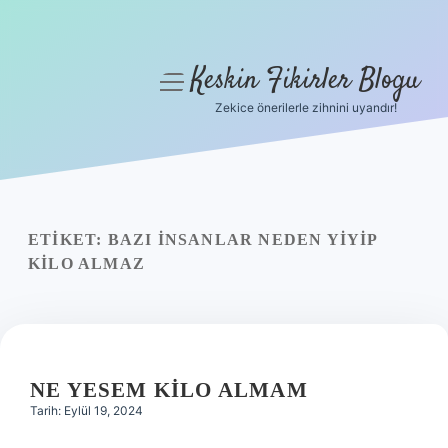
Keskin Fikirler Blogu
menüyü
aç
Zekice önerilerle zihnini uyandır!
Anasayfa
Gizlilik Politikası
Yasal Uyarı
ETIKET:
BAZI INSANLAR NEDEN YIYIP
KILO ALMAZ
Hakkımızda
NE YESEM KILO ALMAM
Tarih: Eylül 19, 2024