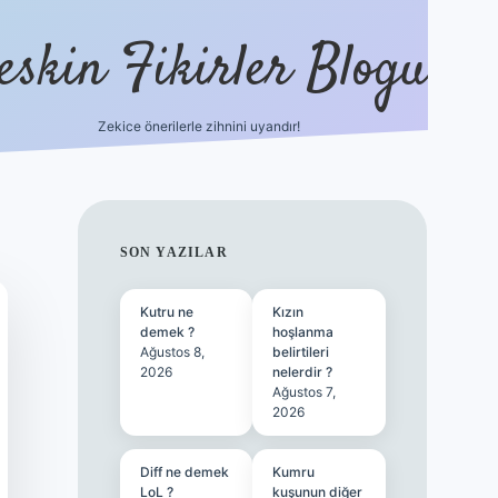
eskin Fikirler Blogu
Zekice önerilerle zihnini uyandır!
vdcasinog
SIDEBAR
SON YAZILAR
Kutru ne
Kızın
demek ?
hoşlanma
Ağustos 8,
belirtileri
2026
nelerdir ?
Ağustos 7,
2026
Diff ne demek
Kumru
LoL ?
kuşunun diğer