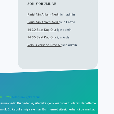
SON YORUMLAR
Farisi Nin Anlamı Nedir
için
admin
Farisi Nin Anlamı Nedir
için
Fatma
14 30 Saat Kaç Olur
için
admin
14 30 Saat Kaç Olur
için
Arda
Versus Versace Kime Ait
için
admin
6 0 726
Telegram: @karabul
ermektedir. Bu nedenle, sitedeki içerikleri proaktif olarak denetleme
uğu kabul etmiş sayılırlar. Bu internet sitesi, herhangi bir marka,