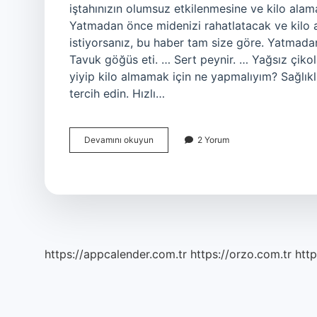
iştahınızın olumsuz etkilenmesine ve kilo al
Yatmadan önce midenizi rahatlatacak ve kilo
istiyorsanız, bu haber tam size göre. Yatmada
Tavuk göğüs eti. … Sert peynir. … Yağsız çiko
yiyip kilo almamak için ne yapmalıyım? Sağlıklı
tercih edin. Hızlı…
Ne
Devamını okuyun
2 Yorum
Yesem
Kilo
Almam
https://appcalender.com.tr
https://orzo.com.tr
http