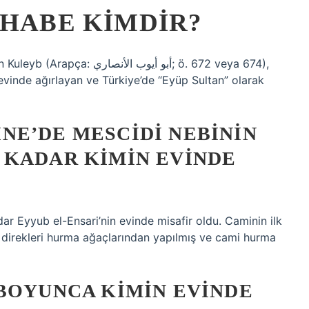
AHABE KIMDIR?
أبو أيوب ا; ö. 672 veya 674),
vinde ağırlayan ve Türkiye’de “Eyüp Sultan” olarak
NE’DE MESCIDI NEBININ
 KADAR KIMIN EVINDE
ar Eyyub el-Ensari’nin evinde misafir oldu. Caminin ilk
, direkleri hurma ağaçlarından yapılmış ve cami hurma
BOYUNCA KIMIN EVINDE