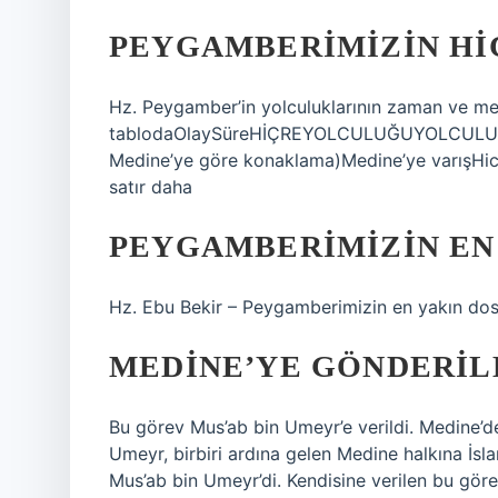
PEYGAMBERIMIZIN HI
Hz. Peygamber’in yolculuklarının zaman ve me
tablodaOlaySüreHİÇREYOLCULUĞUYOLCULUĞU8 
Medine’ye göre konaklama)Medine’ye varışHicRA 
satır daha
PEYGAMBERIMIZIN EN
Hz. Ebu Bekir – Peygamberimizin en yakın do
MEDINE’YE GÖNDERIL
Bu görev Mus’ab bin Umeyr’e ​​verildi. Medine’
Umeyr, birbiri ardına gelen Medine halkına İsla
Mus’ab bin Umeyr’di. Kendisine verilen bu görev