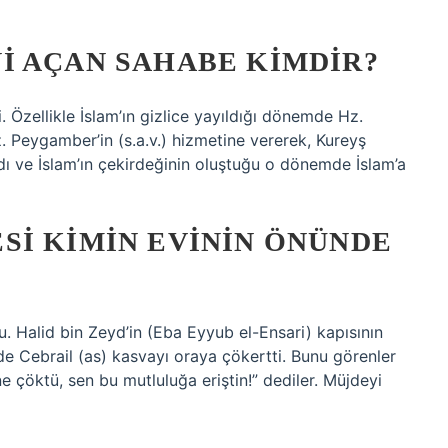
I AÇAN SAHABE KIMDIR?
i. Özellikle İslam’ın gizlice yayıldığı dönemde Hz.
. Peygamber’in (s.a.v.) hizmetine vererek, Kureyş
aldı ve İslam’ın çekirdeğinin oluştuğu o dönemde İslam’a
SI KIMIN EVININ ÖNÜNDE
u. Halid bin Zeyd’in (Eba Eyyub el-Ensari) kapısının
e Cebrail (as) kasvayı oraya çökertti. Bunu görenler
ne çöktü, sen bu mutluluğa eriştin!” dediler. Müjdeyi