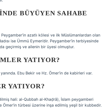
ı.
INDE BÜYÜYEN SAHABE
Peygamber’in azatlı kölesi ve ilk Müslümanlardan olan
 dadısı ise Ümmü Eymen’dir. Peygamber’in terbiyesinde
a geçirmiş ve ailenin bir üyesi olmuştur.
IMLER YATIYOR?
anında. Ebu Bekir ve Hz. Ömer’in de kabirleri var.
R YATIYOR?
mer’in türbesi üzerine inşa edilmiş yeşil bir kubbedir.