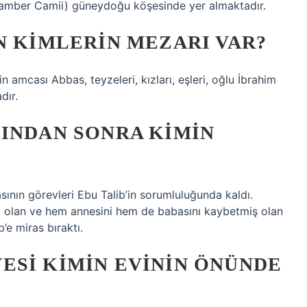
gamber Camii) güneydoğu köşesinde yer almaktadır.
N KIMLERIN MEZARI VAR?
mcası Abbas, teyzeleri, kızları, eşleri, oğlu İbrahim
dır.
ŞINDAN SONRA KIMIN
ının görevleri Ebu Talib’in sorumluluğunda kaldı.
 olan ve hem annesini hem de babasını kaybetmiş olan
e miras bıraktı.
ESI KIMIN EVININ ÖNÜNDE