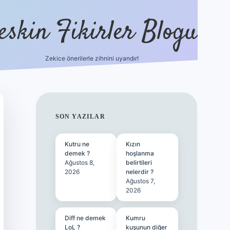
eskin Fikirler Blogu
Zekice önerilerle zihnini uyandır!
vdcasinogir.n
SIDEBAR
SON YAZILAR
Kutru ne
Kızın
demek ?
hoşlanma
Ağustos 8,
belirtileri
2026
nelerdir ?
Ağustos 7,
2026
Diff ne demek
Kumru
LoL ?
kuşunun diğer