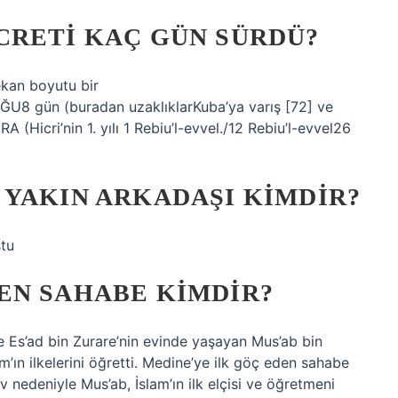
CRETI KAÇ GÜN SÜRDÜ?
kan boyutu bir
gün (buradan uzaklıklarKuba’ya varış [72] ve
(Hicri’nin 1. yılı 1 Rebiu’l-evvel./12 Rebiu’l-evvel26
 YAKIN ARKADAŞI KIMDIR?
stu
EN SAHABE KIMDIR?
de Es’ad bin Zurare’nin evinde yaşayan Mus’ab bin
m’ın ilkelerini öğretti. Medine’ye ilk göç eden sahabe
 nedeniyle Mus’ab, İslam’ın ilk elçisi ve öğretmeni