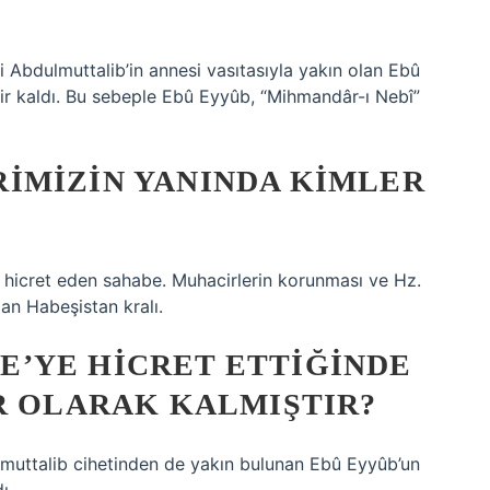
i Abdulmuttalib’in annesi vasıtasıyla yakın olan Ebû
fir kaldı. Bu sebeple Ebû Eyyûb, “Mihmandâr-ı Nebî”
IMIZIN YANINDA KIMLER
 hicret eden sahabe. Muhacirlerin korunması ve Hz.
an Habeşistan kralı.
’YE HICRET ETTIĞINDE
R OLARAK KALMIŞTIR?
lmuttalib cihetinden de yakın bulunan Ebû Eyyûb’un