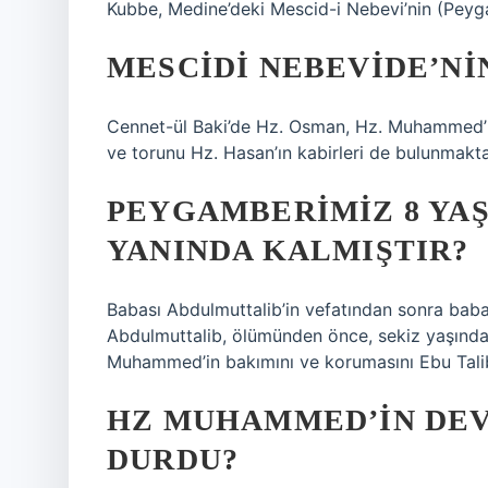
Kubbe, Medine’deki Mescid-i Nebevi’nin (Pey
MESCIDI NEBEVIDE’NI
Cennet-ül Baki’de Hz. Osman, Hz. Muhammed’in a
ve torunu Hz. Hasan’ın kabirleri de bulunmakta
PEYGAMBERIMIZ 8 YA
YANINDA KALMIŞTIR?
Babası Abdulmuttalib’in vefatından sonra babas
Abdulmuttalib, ölümünden önce, sekiz yaşında
Muhammed’in bakımını ve korumasını Ebu Talib’
HZ MUHAMMED’IN DEV
DURDU?