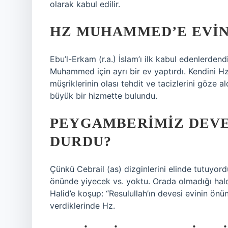
olarak kabul edilir.
HZ MUHAMMED’E EVIN
Ebu’l-Erkam (r.a.) İslam’ı ilk kabul edenlerdend
Muhammed için ayrı bir ev yaptırdı. Kendini Hz
müşriklerinin olası tehdit ve tacizlerini göze 
büyük bir hizmette bulundu.
PEYGAMBERIMIZ DEVE
DURDU?
Çünkü Cebrail (as) dizginlerini elinde tutuyord
önünde yiyecek vs. yoktu. Orada olmadığı hald
Halid’e koşup: “Resulullah’ın devesi evinin önü
verdiklerinde Hz.