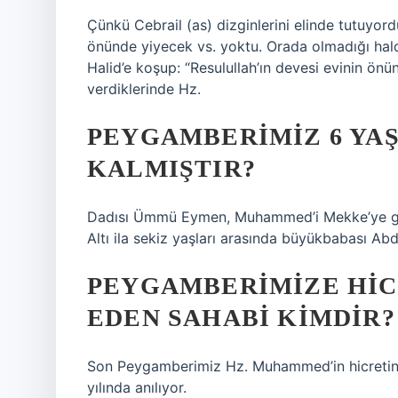
Çünkü Cebrail (as) dizginlerini elinde tutuyord
önünde yiyecek vs. yoktu. Orada olmadığı hald
Halid’e koşup: “Resulullah’ın devesi evinin önü
verdiklerinde Hz.
PEYGAMBERIMIZ 6 YAŞ
KALMIŞTIR?
Dadısı Ümmü Eymen, Muhammed’i Mekke’ye götü
Altı ila sekiz yaşları arasında büyükbabası Abd
PEYGAMBERIMIZE HIC
EDEN SAHABI KIMDIR?
Son Peygamberimiz Hz. Muhammed’in hicretinde
yılında anılıyor.