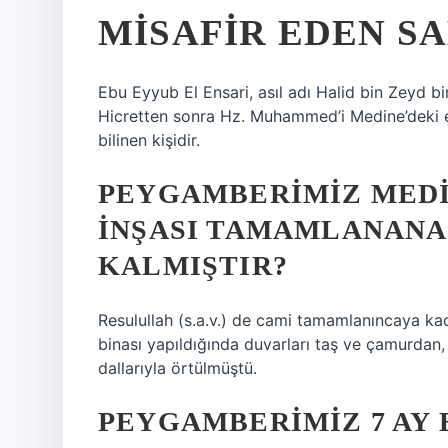
MISAFIR EDEN S
Ebu Eyyub El Ensari, asıl adı Halid bin Zeyd bin Kuleyb (Arapça: لأنصاري
Hicretten sonra Hz. Muhammed’i Medine’deki e
bilinen kişidir.
PEYGAMBERIMIZ MEDI
INŞASI TAMAMLANANA
KALMIŞTIR?
Resulullah (s.a.v.) de cami tamamlanıncaya kad
binası yapıldığında duvarları taş ve çamurdan
dallarıyla örtülmüştü.
PEYGAMBERIMIZ 7 AY 