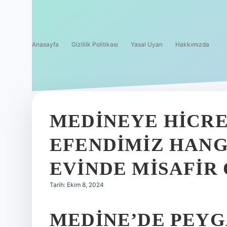
Anasayfa
Gizlilik Politikası
Yasal Uyarı
Hakkımızda
MEDINEYE HICR
EFENDIMIZ HANG
EVINDE MISAFIR
Tarih: Ekim 8, 2024
MEDINE’DE PEYG