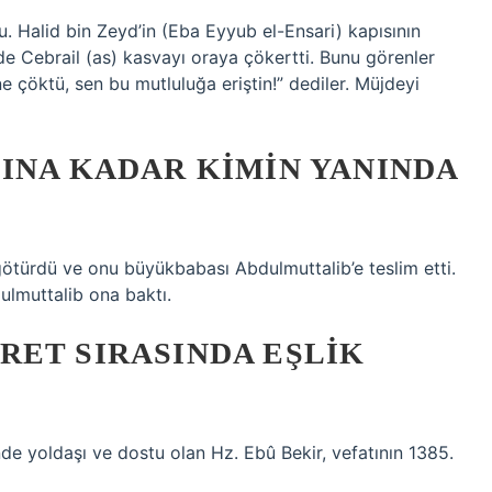
u. Halid bin Zeyd’in (Eba Eyyub el-Ensari) kapısının
e Cebrail (as) kasvayı oraya çökertti. Bunu görenler
ne çöktü, sen bu mutluluğa eriştin!” dediler. Müjdeyi
INA KADAR KIMIN YANINDA
rdü ve onu büyükbabası Abdulmuttalib’e teslim etti.
ulmuttalib ona baktı.
RET SIRASINDA EŞLIK
 yoldaşı ve dostu olan Hz. Ebû Bekir, vefatının 1385.