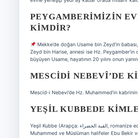
evine yerleşip yedi ay kadar orada misafir kald
PEYGAMBERIMIZIN EV
KIMDIR?
Mekke’de doğan Usame bin Zeyd’in babası, 
Zeyd bin Harise, annesi ise Hz. Peygamber’in
büyüyen Usame, hayatının 20 yılını onun yanınd
MESCIDI NEBEVÎ’DE K
Mescid-i Nebevi’de Hz. Muhammed’in kabrinin y
YEŞIL KUBBEDE KIMLE
Yeşil Kubbe (Arapça: القبة الخضراء‎, romanize edilmiş hali: al-Qubbah al-Khaḍrā), İslam peygamberi
Muhammed ve Müslüman halifeler Ebu Bekir ve Ö