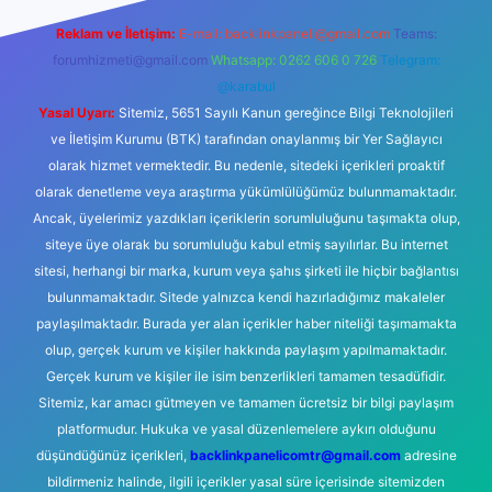
Reklam ve İletişim:
E-mail:
backlinkpaneli@gmail.com
Teams:
forumhizmeti@gmail.com
Whatsapp: 0262 606 0 726
Telegram:
@karabul
Yasal Uyarı:
Sitemiz, 5651 Sayılı Kanun gereğince Bilgi Teknolojileri
ve İletişim Kurumu (BTK) tarafından onaylanmış bir Yer Sağlayıcı
olarak hizmet vermektedir. Bu nedenle, sitedeki içerikleri proaktif
olarak denetleme veya araştırma yükümlülüğümüz bulunmamaktadır.
Ancak, üyelerimiz yazdıkları içeriklerin sorumluluğunu taşımakta olup,
siteye üye olarak bu sorumluluğu kabul etmiş sayılırlar. Bu internet
sitesi, herhangi bir marka, kurum veya şahıs şirketi ile hiçbir bağlantısı
bulunmamaktadır. Sitede yalnızca kendi hazırladığımız makaleler
paylaşılmaktadır. Burada yer alan içerikler haber niteliği taşımamakta
olup, gerçek kurum ve kişiler hakkında paylaşım yapılmamaktadır.
Gerçek kurum ve kişiler ile isim benzerlikleri tamamen tesadüfidir.
Sitemiz, kar amacı gütmeyen ve tamamen ücretsiz bir bilgi paylaşım
platformudur. Hukuka ve yasal düzenlemelere aykırı olduğunu
düşündüğünüz içerikleri,
backlinkpanelicomtr@gmail.com
adresine
bildirmeniz halinde, ilgili içerikler yasal süre içerisinde sitemizden