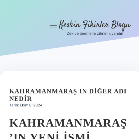
Keskin Fikirler Blogu
menüyü
aç
Zekice önerilerle zihnini uyandır!
Anasayfa
Gizlilik Politikası
Yasal Uyarı
Hakkımızda
KAHRAMANMARAŞ IN DIĞER ADI
NEDIR
Tarih: Ekim 8, 2024
KAHRAMANMARAŞ
’IN YENI ISMI