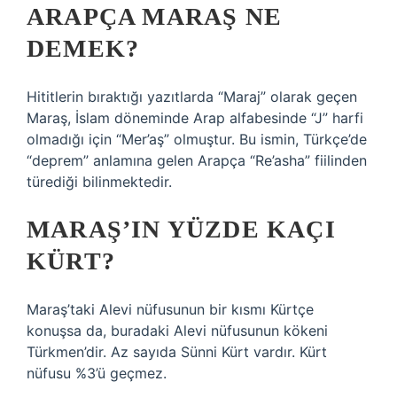
ARAPÇA MARAŞ NE
DEMEK?
Hititlerin bıraktığı yazıtlarda “Maraj” olarak geçen
Maraş, İslam döneminde Arap alfabesinde “J” harfi
olmadığı için “Mer’aş” olmuştur. Bu ismin, Türkçe’de
“deprem” anlamına gelen Arapça “Re’asha” fiilinden
türediği bilinmektedir.
MARAŞ’IN YÜZDE KAÇI
KÜRT?
Maraş’taki Alevi nüfusunun bir kısmı Kürtçe
konuşsa da, buradaki Alevi nüfusunun kökeni
Türkmen’dir. Az sayıda Sünni Kürt vardır. Kürt
nüfusu %3’ü geçmez.