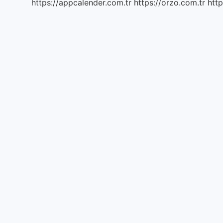
https://appcalender.com.tr
https://orzo.com.tr
http
Olarak
Kalmıştır