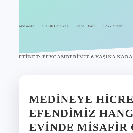
Anasayfa
Gizlilik Politikası
Yasal Uyarı
Hakkımızda
ETIKET:
PEYGAMBERIMIZ 6 YAŞINA KADA
MEDINEYE HICR
EFENDIMIZ HANG
EVINDE MISAFIR