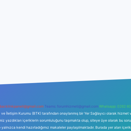
backlinkpaneli@gmail.com
Teams:
forumhizmeti@gmail.com
Whatsapp: 0262 60
i ve İletişim Kurumu (BTK) tarafından onaylanmış bir Yer Sağlayıcı olarak hizmet v
azdıkları içeriklerin sorumluluğunu taşımakta olup, siteye üye olarak bu sorumlul
e yalnızca kendi hazırladığımız makaleler paylaşılmaktadır. Burada yer alan içeri