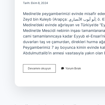
Tarih: Ekim 8, 2024
Medine’de peygamberimizi evinde misafir eden 
Zeyd bin Kuleyb (Arapça: أبو أيوب الأنصاري; ö. 672 veya 674), Hicretten sonra Hz. Muhammed’i
Medine’deki evinde ağırlayan ve Türkiye’de “Ey
Medine’de Mescidi nebinin inşası tamamlanana k
cami tamamlanıncaya kadar Eyyub el-Ensari’nin
duvarları taş ve çamurdan, direkleri hurma ağa
Peygamberimiz 7 ay boyunca kimin evinde kalmı
Abdulmuttalib’in annesi vasıtasıyla yakın ola
Medineye
Devamını okuyun
Yorum Bırak
Hicret
Eden
Peygamber
Efendimiz
Hangi
Sahabenin
Evinde
Misafir