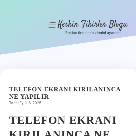
Keskin Fikirler Blogu
menüyü
aç
Zekice önerilerle zihnini uyandır!
Anasayfa
Gizlilik Politikası
Yasal Uyarı
Hakkımızda
TELEFON EKRANI KIRILANINCA
NE YAPILIR
Tarih: Eylül 6, 2025
TELEFON EKRANI
KIRILANINCA NE