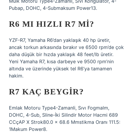
Mülk Motoru Type4-Zamanli, Sıvı Kongülatör, 4-
Pubap, DOHC, 4-Submaksum Power13.
R6 MI HIZLI R7 MI?
YZF-R7, Yamaha R6’dan yaklaşık 40 hp üretir,
ancak torkun arkasında bırakır ve 6500 rpm’de çok
daha düşük bir hızda yaklaşık 48 feet/lb üretir.
Yeni Yamaha R7, kısa darbeye ve 9500 rpm’nin
altında ve üzerinde yüksek tel R6’ya tamamen
hakim.
R7 KAÇ BEYGIR?
Emlak Motoru Type4-Zamanli, Sıvı Fogmalm,
DOHC, 4-Sub, Sline-İki Silindir Motor Hacmi 689
CCçAP X Strok80.0 x 68.6 Mmstikma Oranı 111.5:
1Makum Power8.