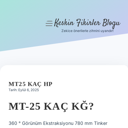
Keskin Fikirler Blogu
menüyü
aç
Zekice önerilerle zihnini uyandır!
Anasayfa
Gizlilik Politikası
Yasal Uyarı
Hakkımızda
MT25 KAÇ HP
Tarih: Eylül 6, 2025
MT-25 KAÇ KĞ?
360 ° Görünüm Ekstraksiyonu 780 mm Tinker