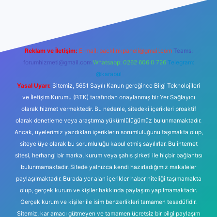
ogir.net
Reklam ve İletişim:
E-mail:
backlinkpaneli@gmail.com
Teams:
forumhizmeti@gmail.com
Whatsapp: 0262 606 0 726
Telegram:
@karabul
Yasal Uyarı:
Sitemiz, 5651 Sayılı Kanun gereğince Bilgi Teknolojileri
ve İletişim Kurumu (BTK) tarafından onaylanmış bir Yer Sağlayıcı
olarak hizmet vermektedir. Bu nedenle, sitedeki içerikleri proaktif
olarak denetleme veya araştırma yükümlülüğümüz bulunmamaktadır.
Ancak, üyelerimiz yazdıkları içeriklerin sorumluluğunu taşımakta olup,
siteye üye olarak bu sorumluluğu kabul etmiş sayılırlar. Bu internet
sitesi, herhangi bir marka, kurum veya şahıs şirketi ile hiçbir bağlantısı
bulunmamaktadır. Sitede yalnızca kendi hazırladığımız makaleler
paylaşılmaktadır. Burada yer alan içerikler haber niteliği taşımamakta
olup, gerçek kurum ve kişiler hakkında paylaşım yapılmamaktadır.
Gerçek kurum ve kişiler ile isim benzerlikleri tamamen tesadüfidir.
Sitemiz, kar amacı gütmeyen ve tamamen ücretsiz bir bilgi paylaşım