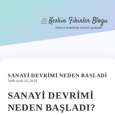
Keskin Fikirler Blogu
menüyü
aç
Zekice önerilerle zihnini uyandır!
Anasayfa
Gizlilik Politikası
Yasal Uyarı
Hakkımızda
SANAYI DEVRIMI NEDEN BASLADI
Tarih: Eylül 23, 2024
SANAYI DEVRIMI
NEDEN BAŞLADI?