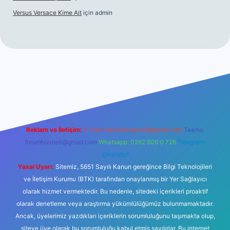
Versus Versace Kime Ait
için
admin
vdcasinogir.net
Reklam ve İletişim:
E-mail:
backlinkpaneli@gmail.com
Teams:
forumhizmeti@gmail.com
Whatsapp: 0262 606 0 726
Telegram:
@karabul
Yasal Uyarı:
Sitemiz, 5651 Sayılı Kanun gereğince Bilgi Teknolojileri
ve İletişim Kurumu (BTK) tarafından onaylanmış bir Yer Sağlayıcı
olarak hizmet vermektedir. Bu nedenle, sitedeki içerikleri proaktif
olarak denetleme veya araştırma yükümlülüğümüz bulunmamaktadır.
Ancak, üyelerimiz yazdıkları içeriklerin sorumluluğunu taşımakta olup,
siteye üye olarak bu sorumluluğu kabul etmiş sayılırlar. Bu internet