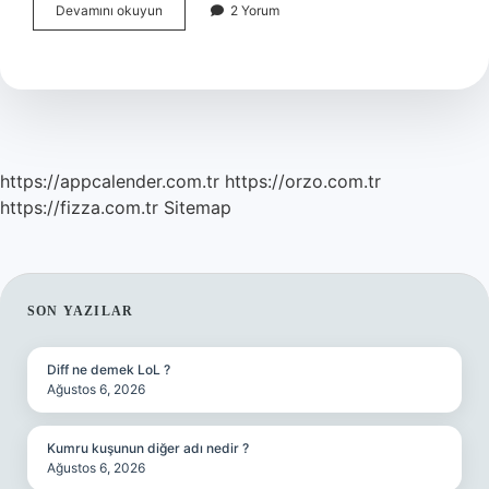
Sanayi
Devamını okuyun
2 Yorum
Devrimi
Neden
Basladi
https://appcalender.com.tr
https://orzo.com.tr
https://fizza.com.tr
Sitemap
SIDEBAR
SON YAZILAR
Diff ne demek LoL ?
Ağustos 6, 2026
Kumru kuşunun diğer adı nedir ?
Ağustos 6, 2026