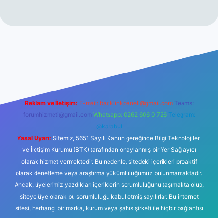
t
Reklam ve İletişim:
E-mail:
backlinkpaneli@gmail.com
Teams:
forumhizmeti@gmail.com
Whatsapp: 0262 606 0 726
Telegram:
@karabul
Yasal Uyarı:
Sitemiz, 5651 Sayılı Kanun gereğince Bilgi Teknolojileri
ve İletişim Kurumu (BTK) tarafından onaylanmış bir Yer Sağlayıcı
olarak hizmet vermektedir. Bu nedenle, sitedeki içerikleri proaktif
olarak denetleme veya araştırma yükümlülüğümüz bulunmamaktadır.
Ancak, üyelerimiz yazdıkları içeriklerin sorumluluğunu taşımakta olup,
siteye üye olarak bu sorumluluğu kabul etmiş sayılırlar. Bu internet
sitesi, herhangi bir marka, kurum veya şahıs şirketi ile hiçbir bağlantısı