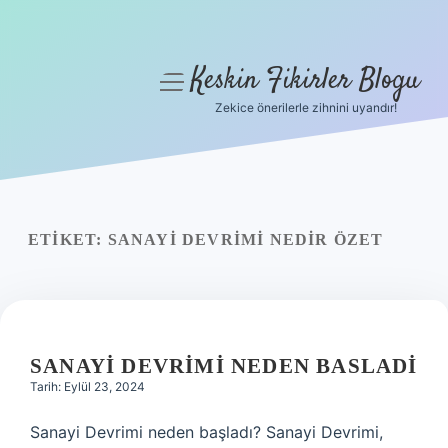
Keskin Fikirler Blogu
menüyü
aç
Zekice önerilerle zihnini uyandır!
Anasayfa
Gizlilik Politikası
Yasal Uyarı
ETIKET:
SANAYI DEVRIMI NEDIR ÖZET
Hakkımızda
SANAYI DEVRIMI NEDEN BASLADI
Tarih: Eylül 23, 2024
Sanayi Devrimi neden başladı? Sanayi Devrimi,