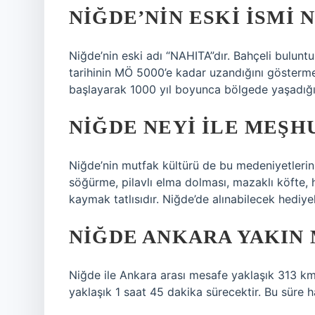
NIĞDE’NIN ESKI ISMI 
Niğde’nin eski adı “NAHITA”dır. Bahçeli bulunt
tarihinin MÖ 5000’e kadar uzandığını göstermekt
başlayarak 1000 yıl boyunca bölgede yaşadığı
NIĞDE NEYI ILE MEŞH
Niğde’nin mutfak kültürü de bu medeniyetlerin 
söğürme, pilavlı elma dolması, mazaklı köfte, ha
kaymak tatlısıdır. Niğde’de alınabilecek hediye
NIĞDE ANKARA YAKIN 
Niğde ile Ankara arası mesafe yaklaşık 313 km
yaklaşık 1 saat 45 dakika sürecektir. Bu süre ha