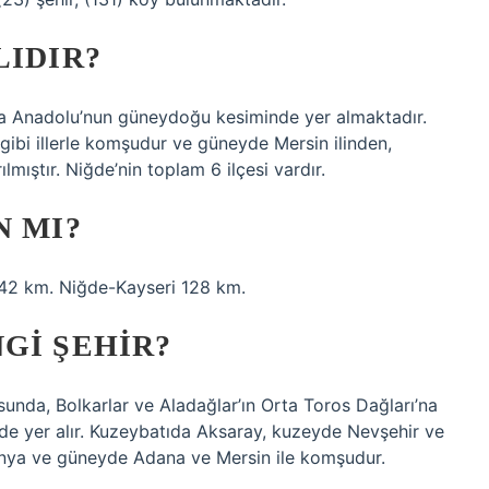
LIDIR?
a Anadolu’nun güneydoğu kesiminde yer almaktadır.
 gibi illerle komşudur ve güneyde Mersin ilinden,
ıştır. Niğde’nin toplam 6 ilçesi vardır.
N MI?
242 km. Niğde-Kayseri 128 km.
GI ŞEHIR?
unda, Bolkarlar ve Aladağlar’ın Orta Toros Dağları’na
nde yer alır. Kuzeybatıda Aksaray, kuzeyde Nevşehir ve
nya ve güneyde Adana ve Mersin ile komşudur.