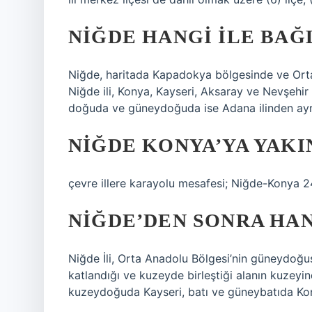
NIĞDE HANGI ILE BAĞ
Niğde, haritada Kapadokya bölgesinde ve Ort
Niğde ili, Konya, Kayseri, Aksaray ve Nevşehir
doğuda ve güneydoğuda ise Adana ilinden ayrılm
NIĞDE KONYA’YA YAKI
çevre illere karayolu mesafesi; Niğde-Konya 
NIĞDE’DEN SONRA HAN
Niğde İli, Orta Anadolu Bölgesi’nin güneydoğus
katlandığı ve kuzeyde birleştiği alanın kuzeyi
kuzeydoğuda Kayseri, batı ve güneybatıda Ko