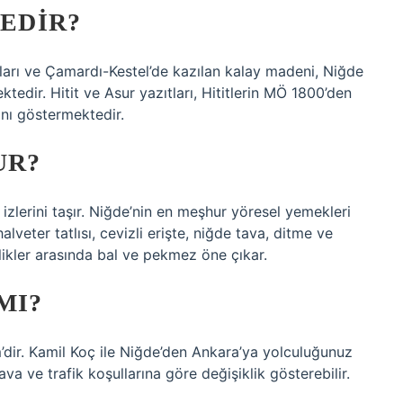
NEDIR?
uları ve Çamardı-Kestel’de kazılan kalay madeni, Niğde
edir. Hitit ve Asur yazıtları, Hititlerin MÖ 1800’den
nı göstermektedir.
UR?
izlerini taşır. Niğde’nin en meşhur yöresel yemekleri
lveter tatlısı, cevizli erişte, niğde tava, ditme ve
likler arasında bal ve pekmez öne çıkar.
MI?
’dir. Kamil Koç ile Niğde’den Ankara’ya yolculuğunuz
va ve trafik koşullarına göre değişiklik gösterebilir.