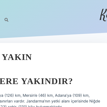
K
 YAKIN
LERE YAKINDIR?
ya (126) km, Mersin’e (46) km, Adana’ya (109) km,
nırları vardır. Jandarma’nın yetki alanı içerisinde Niğde
 (23) şehir, (131) köy bulunmaktadır.