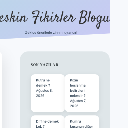
eskin Fikirler Blogu
Zekice önerilerle zihnini uyandır!
vdcasinogir.n
SIDEBAR
SON YAZILAR
Kutru ne
Kızın
demek ?
hoşlanma
Ağustos 8,
belirtileri
2026
nelerdir ?
Ağustos 7,
2026
Diff ne demek
Kumru
LoL ?
kuşunun diğer