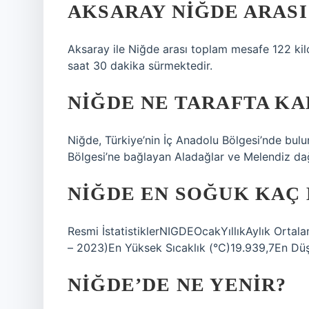
AKSARAY NIĞDE ARASI
Aksaray ile Niğde arası toplam mesafe 122 kil
saat 30 dakika sürmektedir.
NIĞDE NE TARAFTA KA
Niğde, Türkiye’nin İç Anadolu Bölgesi’nde bulun
Bölgesi’ne bağlayan Aladağlar ve Melendiz da
NIĞDE EN SOĞUK KAÇ
Resmi İstatistiklerNIGDEOcakYıllıkAylık Ort
– 2023)En Yüksek Sıcaklık (°C)19.939,7En Düş
NIĞDE’DE NE YENIR?