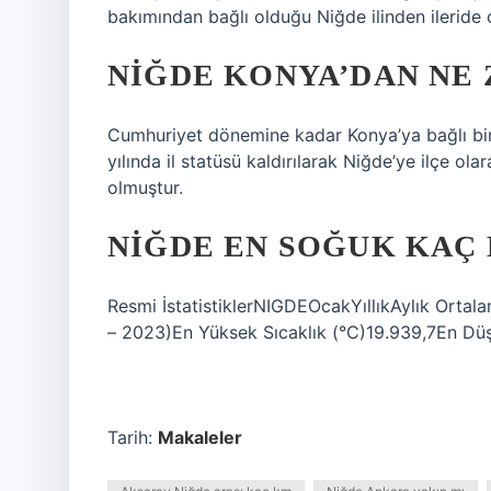
bakımından bağlı olduğu Niğde ilinden ileride 
NIĞDE KONYA’DAN NE 
Cumhuriyet dönemine kadar Konya’ya bağlı bir 
yılında il statüsü kaldırılarak Niğde’ye ilçe ol
olmuştur.
NIĞDE EN SOĞUK KAÇ
Resmi İstatistiklerNIGDEOcakYıllıkAylık Ort
– 2023)En Yüksek Sıcaklık (°C)19.939,7En Düş
Tarih:
Makaleler