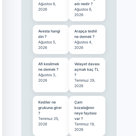
Ağustos 6,
adı nedir ?
2026
Ağustos 6,
2026
Avesta hangi
Arapça teshil
din ?
ne demek ?
Ağustos 5,
Ağustos 4,
2026
2026
Afi kesilmek
Velayet davası
ne demek ?
açmak kaç TL
Ağustos 3,
?
2026
Temmuz 29,
2026
Kediler ne
Çam
grubuna girer
kozalağının
?
neye faydası
Temmuz 25,
var ?
2026
Temmuz 19,
2026