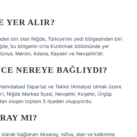
 YER ALIR?
n biri olan Niğde, Türkiye’nin yedi bölgesinden biri
iğde, bu bölgenin orta Kızılırmak bölümünde yer
 Konya, Mersin, Adana, Kayseri ve Nevşehir’dir.
NCE NEREYE BAĞLIYDI?
 Hamidabad (Isparta) ve Tekke (Antalya) olmak üzere
, Niğde Merkez İlçesi, Nevşehir, Kırşehir, Ürgüp
’dan oluşan toplam 5 ilçeden oluşuyordu.
RAY MI?
çe olarak bağlanan Aksaray, nüfus, alan ve kalkınma