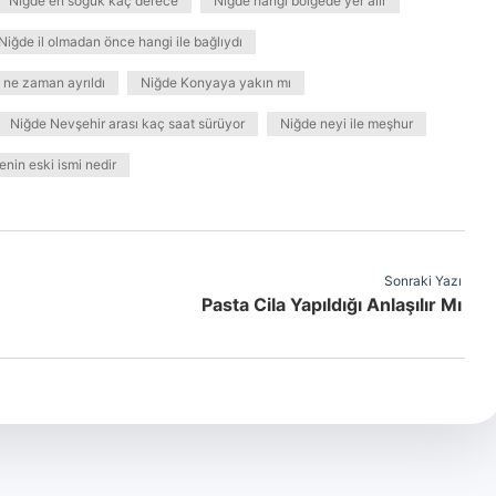
Niğde en soğuk kaç derece
Niğde hangi bölgede yer alır
Niğde il olmadan önce hangi ile bağlıydı
ne zaman ayrıldı
Niğde Konyaya yakın mı
Niğde Nevşehir arası kaç saat sürüyor
Niğde neyi ile meşhur
enin eski ismi nedir
Sonraki Yazı
Pasta Cila Yapıldığı Anlaşılır Mı