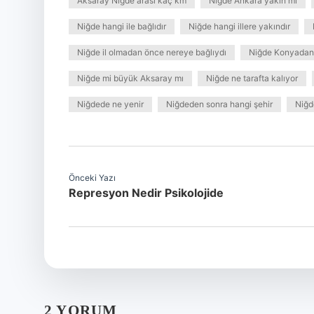
Aksaray Niğde arası kaç km
Niğde Ankara yakın mı
Niğde hangi ile bağlıdır
Niğde hangi illere yakındır
Niğde il olmadan önce nereye bağlıydı
Niğde Konyadan 
Niğde mi büyük Aksaray mı
Niğde ne tarafta kalıyor
Niğdede ne yenir
Niğdeden sonra hangi şehir
Niğd
Önceki Yazı
Represyon Nedir Psikolojide
2 YORUM