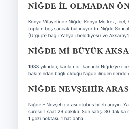
NIĞDE IL OLMADAN ÖN
Konya Vilayetinde Niğde, Konya Merkez, İçel,
toplam beş sancak bulunuyordu. Niğde Sancak’ı
(Ürgüp’e bağlı Yahyalı belediyesi) ve Aksaray
NIĞDE MI BÜYÜK AKSA
1933 yılında çıkarılan bir kanunla Niğde’ye il
bakımından bağlı olduğu Niğde ilinden ileride 
NIĞDE NEVŞEHIR ARAS
Niğde – Nevşehir arası otobüs bileti arayın. Y
süresi: 1 saat 29 dakika. Son satış: 30 dakika
1 gezi noktası. 1 hat daha