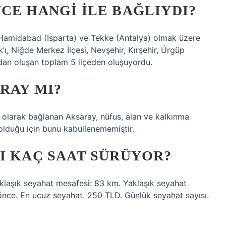
CE HANGI ILE BAĞLIYDI?
 Hamidabad (Isparta) ve Tekke (Antalya) olmak üzere
, Niğde Merkez İlçesi, Nevşehir, Kırşehir, Ürgüp
’dan oluşan toplam 5 ilçeden oluşuyordu.
RAY MI?
çe olarak bağlanan Aksaray, nüfus, alan ve kalkınma
olduğu için bunu kabullenememiştir.
I KAÇ SAAT SÜRÜYOR?
aklaşık seyahat mesafesi: 83 km. Yaklaşık seyahat
 önce. En ucuz seyahat. 250 TLD. Günlük seyahat sayısı.