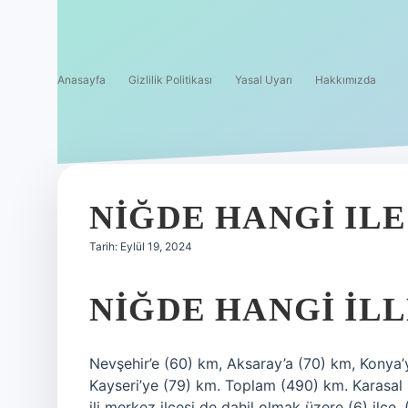
Anasayfa
Gizlilik Politikası
Yasal Uyarı
Hakkımızda
NIĞDE HANGI ILE
Tarih: Eylül 19, 2024
NIĞDE HANGI IL
Nevşehir’e (60) km, Aksaray’a (70) km, Konya’
Kayseri’ye (79) km. Toplam (490) km. Karasal sı
ili merkez ilçesi de dahil olmak üzere (6) ilçe,