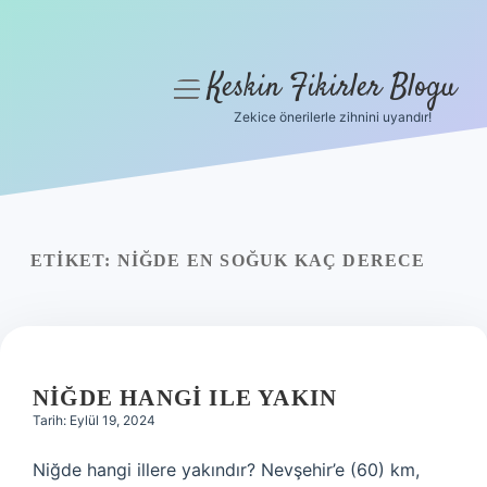
Keskin Fikirler Blogu
menüyü
aç
Zekice önerilerle zihnini uyandır!
Anasayfa
Gizlilik Politikası
Yasal Uyarı
ETIKET:
NIĞDE EN SOĞUK KAÇ DERECE
Hakkımızda
NIĞDE HANGI ILE YAKIN
Tarih: Eylül 19, 2024
Niğde hangi illere yakındır? Nevşehir’e (60) km,