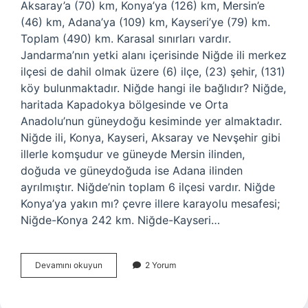
Aksaray’a (70) km, Konya’ya (126) km, Mersin’e
(46) km, Adana’ya (109) km, Kayseri’ye (79) km.
Toplam (490) km. Karasal sınırları vardır.
Jandarma’nın yetki alanı içerisinde Niğde ili merkez
ilçesi de dahil olmak üzere (6) ilçe, (23) şehir, (131)
köy bulunmaktadır. Niğde hangi ile bağlıdır? Niğde,
haritada Kapadokya bölgesinde ve Orta
Anadolu’nun güneydoğu kesiminde yer almaktadır.
Niğde ili, Konya, Kayseri, Aksaray ve Nevşehir gibi
illerle komşudur ve güneyde Mersin ilinden,
doğuda ve güneydoğuda ise Adana ilinden
ayrılmıştır. Niğde’nin toplam 6 ilçesi vardır. Niğde
Konya’ya yakın mı? çevre illere karayolu mesafesi;
Niğde-Konya 242 km. Niğde-Kayseri…
Niğde
Devamını okuyun
2 Yorum
Hangi
Ile
Yakın