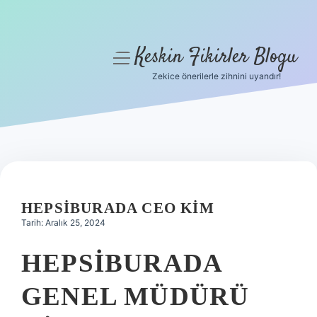
Keskin Fikirler Blogu
menüyü
aç
Zekice önerilerle zihnini uyandır!
Anasayfa
Gizlilik Politikası
Yasal Uyarı
Hakkımızda
HEPSIBURADA CEO KIM
Tarih: Aralık 25, 2024
HEPSIBURADA
GENEL MÜDÜRÜ