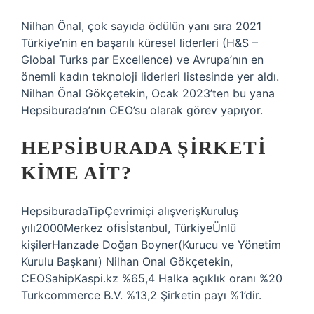
Nilhan Önal, çok sayıda ödülün yanı sıra 2021
Türkiye’nin en başarılı küresel liderleri (H&S –
Global Turks par Excellence) ve Avrupa’nın en
önemli kadın teknoloji liderleri listesinde yer aldı.
Nilhan Önal Gökçetekin, Ocak 2023’ten bu yana
Hepsiburada’nın CEO’su olarak görev yapıyor.
HEPSIBURADA ŞIRKETI
KIME AIT?
HepsiburadaTipÇevrimiçi alışverişKuruluş
yılı2000Merkez ofisİstanbul, TürkiyeÜnlü
kişilerHanzade Doğan Boyner(Kurucu ve Yönetim
Kurulu Başkanı) Nilhan Onal Gökçetekin,
CEOSahipKaspi.kz %65,4 Halka açıklık oranı %20
Turkcommerce B.V. %13,2 Şirketin payı %1’dir.