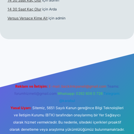
14 30 Saat Kaç Olur
için
admin
14 30 Saat Kaç Olur
için
Arda
Versus Versace Kime Ait
için
admin
.net
Reklam ve İletişim:
E-mail:
backlinkpaneli@gmail.com
Teams:
forumhizmeti@gmail.com
Whatsapp: 0262 606 0 726
Telegram:
@karabul
Yasal Uyarı:
Sitemiz, 5651 Sayılı Kanun gereğince Bilgi Teknolojileri
ve İletişim Kurumu (BTK) tarafından onaylanmış bir Yer Sağlayıcı
olarak hizmet vermektedir. Bu nedenle, sitedeki içerikleri proaktif
olarak denetleme veya araştırma yükümlülüğümüz bulunmamaktadır.