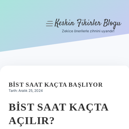
Keskin Fikirler Blogu
menüyü
aç
Zekice önerilerle zihnini uyandır!
Anasayfa
Gizlilik Politikası
Yasal Uyarı
Hakkımızda
BIST SAAT KAÇTA BAŞLIYOR
Tarih: Aralık 25, 2024
BIST SAAT KAÇTA
AÇILIR?