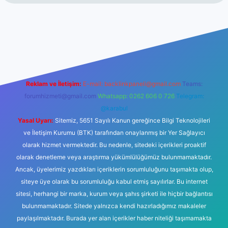
et
Reklam ve İletişim:
E-mail:
backlinkpaneli@gmail.com
Teams:
forumhizmeti@gmail.com
Whatsapp: 0262 606 0 726
Telegram:
@karabul
Yasal Uyarı:
Sitemiz, 5651 Sayılı Kanun gereğince Bilgi Teknolojileri
ve İletişim Kurumu (BTK) tarafından onaylanmış bir Yer Sağlayıcı
olarak hizmet vermektedir. Bu nedenle, sitedeki içerikleri proaktif
olarak denetleme veya araştırma yükümlülüğümüz bulunmamaktadır.
Ancak, üyelerimiz yazdıkları içeriklerin sorumluluğunu taşımakta olup,
siteye üye olarak bu sorumluluğu kabul etmiş sayılırlar. Bu internet
sitesi, herhangi bir marka, kurum veya şahıs şirketi ile hiçbir bağlantısı
bulunmamaktadır. Sitede yalnızca kendi hazırladığımız makaleler
paylaşılmaktadır. Burada yer alan içerikler haber niteliği taşımamakta