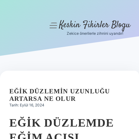
Keskin Fikirler Blogu
menüyü
aç
Zekice önerilerle zihnini uyandır!
Anasayfa
Gizlilik Politikası
Yasal Uyarı
Hakkımızda
EĞIK DÜZLEMIN UZUNLUĞU
ARTARSA NE OLUR
Tarih: Eylül 16, 2024
EĞIK DÜZLEMDE
EĞIM AÇISI