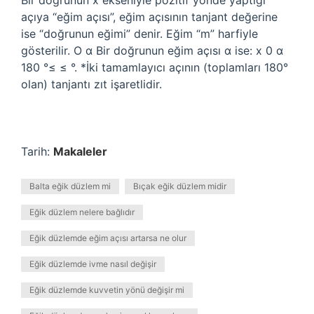
Bir doğrunun x ekseniyle pozitif yönde yaptığı
açıya “eğim açısı”, eğim açısının tanjant değerine
ise “doğrunun eğimi” denir. Eğim “m” harfiyle
gösterilir. O α Bir doğrunun eğim açısı α ise: x 0 α
180 °≤ ≤ °. *İki tamamlayıcı açının (toplamları 180°
olan) tanjantı zıt işaretlidir.
Tarih:
Makaleler
Balta eğik düzlem mi
Bıçak eğik düzlem midir
Eğik düzlem nelere bağlıdır
Eğik düzlemde eğim açısı artarsa ne olur
Eğik düzlemde ivme nasıl değişir
Eğik düzlemde kuvvetin yönü değişir mi