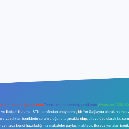
backlinkpaneli@gmail.com
Teams:
forumhizmeti@gmail.com
Whatsapp: 0262 60
i ve İletişim Kurumu (BTK) tarafından onaylanmış bir Yer Sağlayıcı olarak hizmet v
azdıkları içeriklerin sorumluluğunu taşımakta olup, siteye üye olarak bu sorumlul
e yalnızca kendi hazırladığımız makaleler paylaşılmaktadır. Burada yer alan içeri