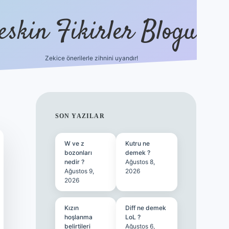
eskin Fikirler Blogu
Zekice önerilerle zihnini uyandır!
vdcasinog
SIDEBAR
SON YAZILAR
W ve z
Kutru ne
bozonları
demek ?
nedir ?
Ağustos 8,
Ağustos 9,
2026
2026
Kızın
Diff ne demek
hoşlanma
LoL ?
belirtileri
Ağustos 6,