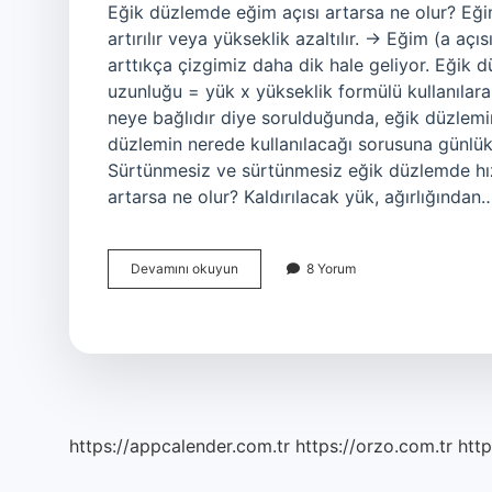
Eğik düzlemde eğim açısı artarsa ne olur? Eğim
artırılır veya yükseklik azaltılır. → Eğim (a aç
arttıkça çizgimiz daha dik hale geliyor. Eğik 
uzunluğu = yük x yükseklik formülü kullanılara
neye bağlıdır diye sorulduğunda, eğik düzlemi
düzlemin nerede kullanılacağı sorusuna günlük
Sürtünmesiz ve sürtünmesiz eğik düzlemde hız 
artarsa ne olur? Kaldırılacak yük, ağırlığından
Eğik
Devamını okuyun
8 Yorum
Düzlemin
Uzunluğu
Artarsa
Ne
Olur
https://appcalender.com.tr
https://orzo.com.tr
http