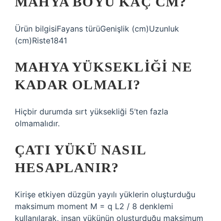
MAHYA BOYU KAÇ CM?
Ürün bilgisiFayans türüGenişlik (cm)Uzunluk
(cm)Riste1841
MAHYA YÜKSEKLIĞI NE
KADAR OLMALI?
Hiçbir durumda sırt yüksekliği 5’ten fazla
olmamalıdır.
ÇATI YÜKÜ NASIL
HESAPLANIR?
Kirişe etkiyen düzgün yayılı yüklerin oluşturduğu
maksimum moment M = q L2 / 8 denklemi
kullanılarak, insan yükünün oluşturduğu maksimum