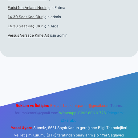
Farisi Nin Anlamı Nedir
için
Fatma
14 30 Saat Kaç Olur
için
admin
14 30 Saat Kaç Olur
için
Arda
Versus Versace Kime Ait
için
admin
net
Reklam ve İletişim:
E-mail:
backlinkpaneli@gmail.com
Teams:
forumhizmeti@gmail.com
Whatsapp: 0262 606 0 726
Telegram:
@karabul
Yasal Uyarı:
Sitemiz, 5651 Sayılı Kanun gereğince Bilgi Teknolojileri
ve İletişim Kurumu (BTK) tarafından onaylanmış bir Yer Sağlayıcı