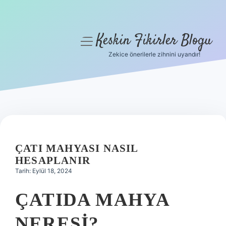
Keskin Fikirler Blogu
menüyü
aç
Zekice önerilerle zihnini uyandır!
Anasayfa
Gizlilik Politikası
Yasal Uyarı
Hakkımızda
ÇATI MAHYASI NASIL
HESAPLANIR
Tarih: Eylül 18, 2024
ÇATIDA MAHYA
NERESI?