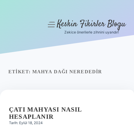
Keskin Fikirler Blogu
menüyü
aç
Zekice önerilerle zihnini uyandır!
Anasayfa
Gizlilik Politikası
Yasal Uyarı
ETIKET:
MAHYA DAĞI NEREDEDIR
Hakkımızda
ÇATI MAHYASI NASIL
HESAPLANIR
Tarih: Eylül 18, 2024