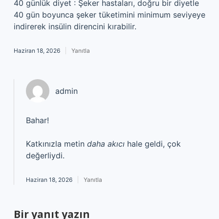
40 günlük diyet : Şeker hastaları, doğru bir diyetle
40 gün boyunca şeker tüketimini minimum seviyeye
indirerek insülin direncini kırabilir.
Haziran 18, 2026
Yanıtla
admin
Bahar!
Katkınızla metin
daha akıcı
hale geldi, çok
değerliydi.
Haziran 18, 2026
Yanıtla
Bir yanıt yazın