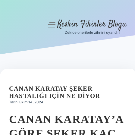
Keskin Fikirler Blogu
menüyü
aç
Zekice önerilerle zihnini uyandır!
Anasayfa
Gizlilik Politikası
Yasal Uyarı
Hakkımızda
CANAN KARATAY ŞEKER
HASTALIĞI IÇIN NE DIYOR
Tarih: Ekim 14, 2024
CANAN KARATAY’A
GÖRE ŞEKER KAÇ