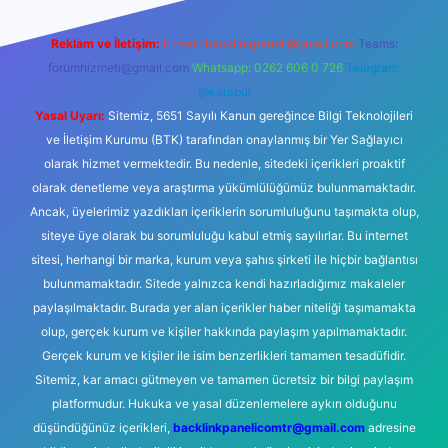
Reklam ve İletişim:
E-mail:
backlinkpaneli@gmail.com
Teams:
forumhizmeti@gmail.com
Whatsapp: 0262 606 0 726
Telegram:
@karabul
Yasal Uyarı:
Sitemiz, 5651 Sayılı Kanun gereğince Bilgi Teknolojileri
ve İletişim Kurumu (BTK) tarafından onaylanmış bir Yer Sağlayıcı
olarak hizmet vermektedir. Bu nedenle, sitedeki içerikleri proaktif
olarak denetleme veya araştırma yükümlülüğümüz bulunmamaktadır.
Ancak, üyelerimiz yazdıkları içeriklerin sorumluluğunu taşımakta olup,
siteye üye olarak bu sorumluluğu kabul etmiş sayılırlar. Bu internet
sitesi, herhangi bir marka, kurum veya şahıs şirketi ile hiçbir bağlantısı
bulunmamaktadır. Sitede yalnızca kendi hazırladığımız makaleler
paylaşılmaktadır. Burada yer alan içerikler haber niteliği taşımamakta
olup, gerçek kurum ve kişiler hakkında paylaşım yapılmamaktadır.
Gerçek kurum ve kişiler ile isim benzerlikleri tamamen tesadüfidir.
Sitemiz, kar amacı gütmeyen ve tamamen ücretsiz bir bilgi paylaşım
platformudur. Hukuka ve yasal düzenlemelere aykırı olduğunu
düşündüğünüz içerikleri,
backlinkpanelicomtr@gmail.com
adresine