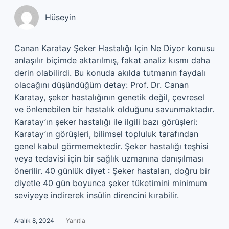
Hüseyin
Canan Karatay Şeker Hastalığı Için Ne Diyor konusu
anlaşılır biçimde aktarılmış, fakat analiz kısmı daha
derin olabilirdi. Bu konuda akılda tutmanın faydalı
olacağını düşündüğüm detay: Prof. Dr. Canan
Karatay, şeker hastalığının genetik değil, çevresel
ve önlenebilen bir hastalık olduğunu savunmaktadır.
Karatay’ın şeker hastalığı ile ilgili bazı görüşleri:
Karatay’ın görüşleri, bilimsel topluluk tarafından
genel kabul görmemektedir. Şeker hastalığı teşhisi
veya tedavisi için bir sağlık uzmanına danışılması
önerilir. 40 günlük diyet : Şeker hastaları, doğru bir
diyetle 40 gün boyunca şeker tüketimini minimum
seviyeye indirerek insülin direncini kırabilir.
Aralık 8, 2024
Yanıtla