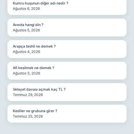
Kumru kuşunun diğer adı nedir ?
Ağustos 6, 2026
Avesta hangi din ?
Ağustos 5, 2026
Arapça teshil ne demek ?
Ağustos 4, 2026
Afi kesilmek ne demek ?
Ağustos 3, 2026
Velayet davası açmak kaç TL ?
Temmuz 29, 2026
Kediler ne grubuna girer ?
Temmuz 25, 2026