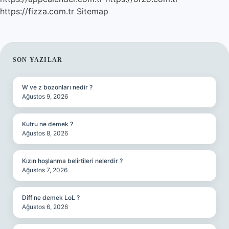
https://fizza.com.tr
Sitemap
SIDEBAR
SON YAZILAR
W ve z bozonları nedir ?
Ağustos 9, 2026
Kutru ne demek ?
Ağustos 8, 2026
Kızın hoşlanma belirtileri nelerdir ?
Ağustos 7, 2026
Diff ne demek LoL ?
Ağustos 6, 2026