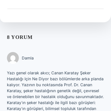
8 YORUM
Damla
Yazı genel olarak akıcı; Canan Karatay Şeker
Hastalığı Için Ne Diyor bazı bölümlerde arka planda
kalıyor. Yazının bu noktasında Prof. Dr. Canan
Karatay, şeker hastalığının genetik değil, çevresel
ve önlenebilen bir hastalık olduğunu savunmaktadır.
Karatay’ın şeker hastalığı ile ilgili bazı görüşleri:
Karatay’ın görüşleri, bilimsel topluluk tarafından