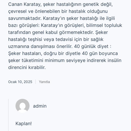
Canan Karatay, şeker hastalığının genetik değil,
çevresel ve önlenebilen bir hastalık olduğunu
savunmaktadır. Karatay’ın şeker hastalığı ile ilgili
bazı görüşleri: Karatay’ın görüşleri, bilimsel topluluk
tarafından genel kabul görmemektedir. Şeker
hastalığı teşhisi veya tedavisi için bir sağlık
uzmanına danışılması önerilir. 40 günlük diyet :
Şeker hastaları, doğru bir diyetle 40 gün boyunca
şeker tüketimini minimum seviyeye indirerek insülin
direncini kırabilir.
Ocak 10, 2025
Yanıtla
admin
Kaplan!