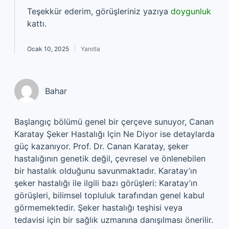
Teşekkür ederim, görüşleriniz yazıya
doygunluk
kattı.
Ocak 10, 2025
Yanıtla
Bahar
Başlangıç bölümü genel bir çerçeve sunuyor, Canan
Karatay Şeker Hastalığı Için Ne Diyor ise detaylarda
güç kazanıyor. Prof. Dr. Canan Karatay, şeker
hastalığının genetik değil, çevresel ve önlenebilen
bir hastalık olduğunu savunmaktadır. Karatay’ın
şeker hastalığı ile ilgili bazı görüşleri: Karatay’ın
görüşleri, bilimsel topluluk tarafından genel kabul
görmemektedir. Şeker hastalığı teşhisi veya
tedavisi için bir sağlık uzmanına danışılması önerilir.