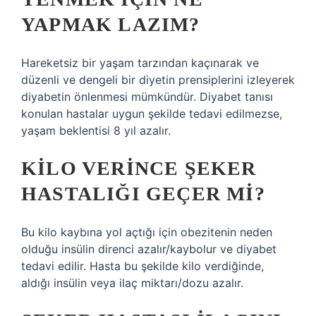
YAPMAK LAZIM?
Hareketsiz bir yaşam tarzından kaçınarak ve
düzenli ve dengeli bir diyetin prensiplerini izleyerek
diyabetin önlenmesi mümkündür. Diyabet tanısı
konulan hastalar uygun şekilde tedavi edilmezse,
yaşam beklentisi 8 yıl azalır.
KILO VERINCE ŞEKER
HASTALIĞI GEÇER MI?
Bu kilo kaybına yol açtığı için obezitenin neden
olduğu insülin direnci azalır/kaybolur ve diyabet
tedavi edilir. Hasta bu şekilde kilo verdiğinde,
aldığı insülin veya ilaç miktarı/dozu azalır.