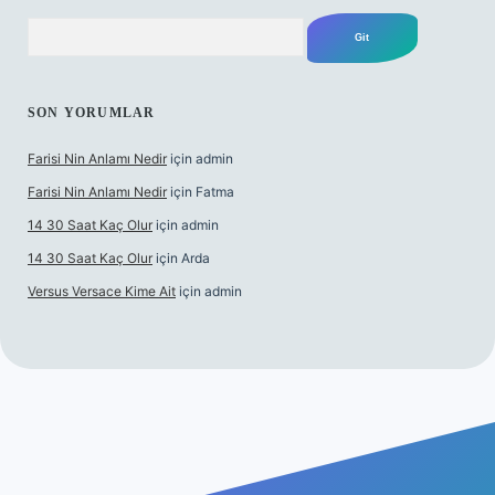
Arama
SON YORUMLAR
Farisi Nin Anlamı Nedir
için
admin
Farisi Nin Anlamı Nedir
için
Fatma
14 30 Saat Kaç Olur
için
admin
14 30 Saat Kaç Olur
için
Arda
Versus Versace Kime Ait
için
admin
asinogir.net