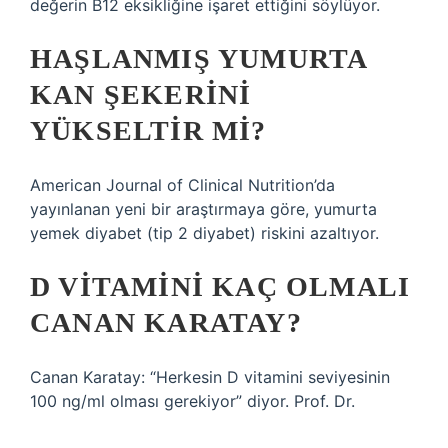
değerin B12 eksikliğine işaret ettiğini söylüyor.
HAŞLANMIŞ YUMURTA
KAN ŞEKERINI
YÜKSELTIR MI?
American Journal of Clinical Nutrition’da
yayınlanan yeni bir araştırmaya göre, yumurta
yemek diyabet (tip 2 diyabet) riskini azaltıyor.
D VITAMINI KAÇ OLMALI
CANAN KARATAY?
Canan Karatay: “Herkesin D vitamini seviyesinin
100 ng/ml olması gerekiyor” diyor. Prof. Dr.