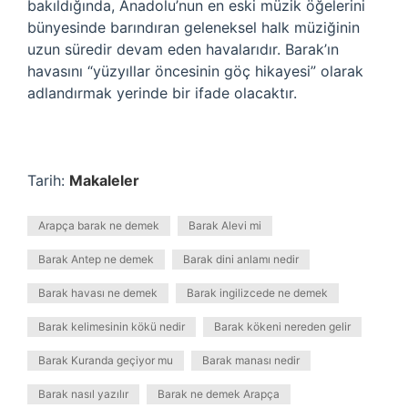
bakıldığında, Anadolu’nun en eski müzik öğelerini
bünyesinde barındıran geleneksel halk müziğinin
uzun süredir devam eden havalarıdır. Barak’ın
havasını “yüzyıllar öncesinin göç hikayesi” olarak
adlandırmak yerinde bir ifade olacaktır.
Tarih:
Makaleler
Arapça barak ne demek
Barak Alevi mi
Barak Antep ne demek
Barak dini anlamı nedir
Barak havası ne demek
Barak ingilizcede ne demek
Barak kelimesinin kökü nedir
Barak kökeni nereden gelir
Barak Kuranda geçiyor mu
Barak manası nedir
Barak nasıl yazılır
Barak ne demek Arapça