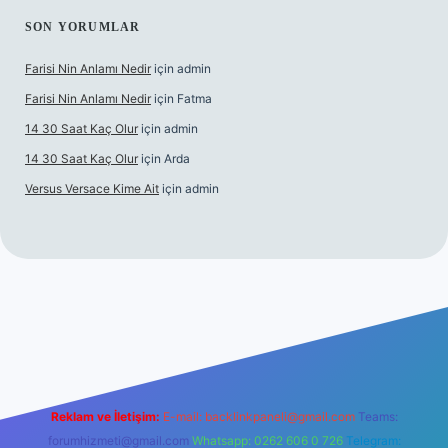
SON YORUMLAR
Farisi Nin Anlamı Nedir
için
admin
Farisi Nin Anlamı Nedir
için
Fatma
14 30 Saat Kaç Olur
için
admin
14 30 Saat Kaç Olur
için
Arda
Versus Versace Kime Ait
için
admin
vdcasinogir.net
Reklam ve İletişim:
E-mail:
backlinkpaneli@gmail.com
Teams:
forumhizmeti@gmail.com
Whatsapp: 0262 606 0 726
Telegram: