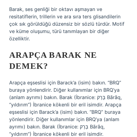
Barak, ses genliği bir oktavı aşmayan ve
resitatiflerin, trillerin ve ara sıra ters glisandilerin
çok sık görüldüğü düzensiz bir sözlü türdür. Motif
ve küme oluşumu, türü tanımlayan bir diğer
özelliktir.
ARAPÇA BARAK NE
DEMEK?
Arapça eşseslisi için Barack’a (isim) bakın. “BRQ”
buraya yönlendirir. Diğer kullanımlar için BRQ’ya
(anlam ayrımı) bakın. Barak (İbranice: בָּרָק Bārāq,
“yıldırım”) İbranice kökenli bir eril isimdir. Arapça
eşseslisi için Barack’a (isim) bakın. “BRQ” buraya
yönlendirir. Diğer kullanımlar için BRQ’ya (anlam
ayrımı) bakın. Barak (İbranice: בָּרָק Bārāq,
“yıldırım”) İbranice kökenli bir eril isimdir.