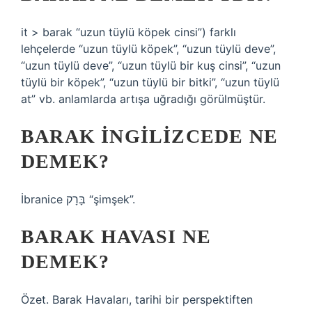
it > barak “uzun tüylü köpek cinsi”) farklı
lehçelerde “uzun tüylü köpek”, “uzun tüylü deve”,
“uzun tüylü deve”, “uzun tüylü bir kuş cinsi”, “uzun
tüylü bir köpek”, “uzun tüylü bir bitki”, “uzun tüylü
at” vb. anlamlarda artışa uğradığı görülmüştür.
BARAK INGILIZCEDE NE
DEMEK?
İbranice בָּרָק “şimşek”.
BARAK HAVASI NE
DEMEK?
Özet. Barak Havaları, tarihi bir perspektiften