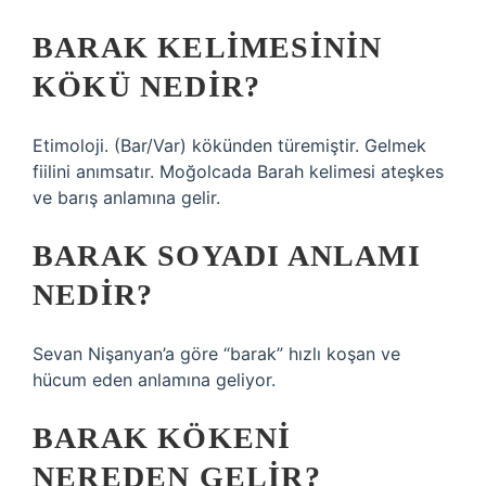
BARAK KELIMESININ
KÖKÜ NEDIR?
Etimoloji. (Bar/Var) kökünden türemiştir. Gelmek
fiilini anımsatır. Moğolcada Barah kelimesi ateşkes
ve barış anlamına gelir.
BARAK SOYADI ANLAMI
NEDIR?
Sevan Nişanyan’a göre “barak” hızlı koşan ve
hücum eden anlamına geliyor.
BARAK KÖKENI
NEREDEN GELIR?