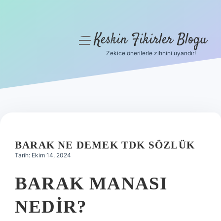
Keskin Fikirler Blogu
menüyü
aç
Zekice önerilerle zihnini uyandır!
Anasayfa
Gizlilik Politikası
Yasal Uyarı
Hakkımızda
BARAK NE DEMEK TDK SÖZLÜK
Tarih: Ekim 14, 2024
BARAK MANASI
NEDIR?