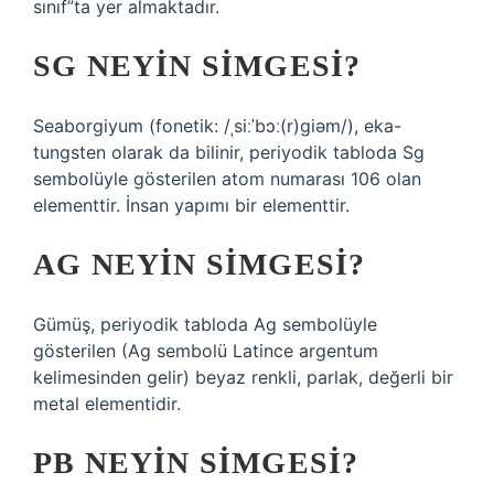
sınıf”ta yer almaktadır.
SG NEYIN SIMGESI?
Seaborgiyum (fonetik: /ˌsiːˈbɔː(r)giəm/), eka-
tungsten olarak da bilinir, periyodik tabloda Sg
sembolüyle gösterilen atom numarası 106 olan
elementtir. İnsan yapımı bir elementtir.
AG NEYIN SIMGESI?
Gümüş, periyodik tabloda Ag sembolüyle
gösterilen (Ag sembolü Latince argentum
kelimesinden gelir) beyaz renkli, parlak, değerli bir
metal elementidir.
PB NEYIN SIMGESI?