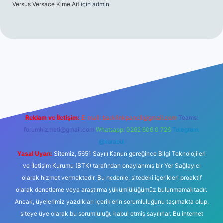
Versus Versace Kime Ait
için
admin
.net
Reklam ve İletişim:
E-mail:
backlinkpaneli@gmail.com
Teams:
forumhizmeti@gmail.com
Whatsapp: 0262 606 0 726
Telegram:
@karabul
Yasal Uyarı:
Sitemiz, 5651 Sayılı Kanun gereğince Bilgi Teknolojileri
ve İletişim Kurumu (BTK) tarafından onaylanmış bir Yer Sağlayıcı
olarak hizmet vermektedir. Bu nedenle, sitedeki içerikleri proaktif
olarak denetleme veya araştırma yükümlülüğümüz bulunmamaktadır.
Ancak, üyelerimiz yazdıkları içeriklerin sorumluluğunu taşımakta olup,
siteye üye olarak bu sorumluluğu kabul etmiş sayılırlar. Bu internet