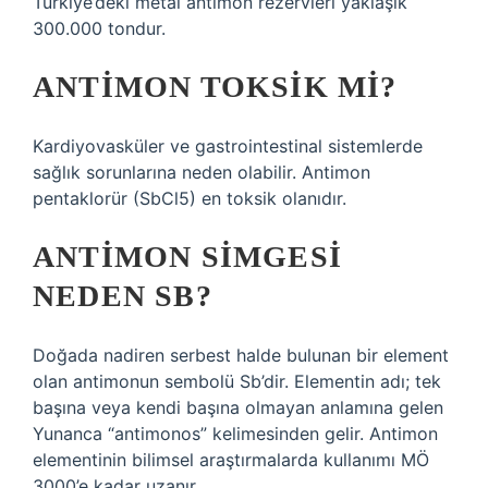
Türkiye’deki metal antimon rezervleri yaklaşık
300.000 tondur.
ANTIMON TOKSIK MI?
Kardiyovasküler ve gastrointestinal sistemlerde
sağlık sorunlarına neden olabilir. Antimon
pentaklorür (SbCl5) en toksik olanıdır.
ANTIMON SIMGESI
NEDEN SB?
Doğada nadiren serbest halde bulunan bir element
olan antimonun sembolü Sb’dir. Elementin adı; tek
başına veya kendi başına olmayan anlamına gelen
Yunanca “antimonos” kelimesinden gelir. Antimon
elementinin bilimsel araştırmalarda kullanımı MÖ
3000’e kadar uzanır.