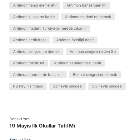
Antimon hangi elementtir
Antimon kanserojen mi
Antimon kilosu ne kadar
Antimon madeni ne demek
Antimon madeni Türkiyede nerede çıkarılır
Antimon nedir kpss
Antimon özelliği nedir
Antimon simgesi ne demek
Antimon simgesi neden Sb
Antimon toksik mi
Antimon zehirlenmesi nedir
Antimuan nerelerde kullanılır
Bizmut simgesi ne demek
PB neyin simgesi
Sb neyin simgesi
SG neyin simgesi
Önceki Yazı
19 Mayıs Ilk Okullar Tatil Mi
Sonraki Yazı