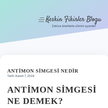
Keskin Fikirler Blogu
menüyü
aç
Zekice önerilerle zihnini uyandır!
Anasayfa
Gizlilik Politikası
Yasal Uyarı
Hakkımızda
ANTIMON SIMGESI NEDIR
Tarih: Kasım 7, 2024
ANTIMON SIMGESI
NE DEMEK?