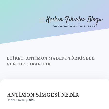
Keskin Fikirler Blogu
menüyü
aç
Zekice önerilerle zihnini uyandır!
Anasayfa
Gizlilik Politikası
Yasal Uyarı
ETIKET:
ANTIMON MADENI TÜRKIYEDE
NEREDE ÇIKARILIR
Hakkımızda
ANTIMON SIMGESI NEDIR
Tarih: Kasım 7, 2024