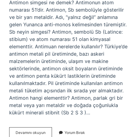
Antimon simgesi ne demek? Antimonun atom
numarası 51’dir. Antimon, Sb sembolüyle gösterilir
ve bir yarı metaldir. Adı, “yalnız değil” anlamına
gelen Yunanca anti-monos kelimesinden türemiştir.
Sb neyin simgesi? Antimon, sembolü Sb (Latince:
stibium) ve atom numarası 51 olan kimyasal
elementtir. Antimuan nerelerde kullanılır? Türkiye’de
antimon metali pil üretiminde, bazı askeri
malzemelerin üretiminde, ulaşım ve makine
sektörlerinde, antimon oksit boyaların üretiminde
ve antimon penta kükürt lastiklerin üretiminde
kullanılmaktadır. Pil üretiminde kullanılan antimon
metali tüketim açısından ilk sırada yer almaktadır.
Antimon hangi elementtir? Antimon, parlak gri bir
metal veya yarı metaldir ve doğada çoğunlukla
kükürt minerali stibnit (Sb 2 S 3 )…
Antimon
Devamını okuyun
Yorum Bırak