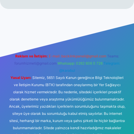
t
Reklam ve İletişim:
E-mail:
backlinkpaneli@gmail.com
Teams:
forumhizmeti@gmail.com
Whatsapp: 0262 606 0 726
Telegram:
@karabul
Yasal Uyarı:
Sitemiz, 5651 Sayılı Kanun gereğince Bilgi Teknolojileri
ve İletişim Kurumu (BTK) tarafından onaylanmış bir Yer Sağlayıcı
olarak hizmet vermektedir. Bu nedenle, sitedeki içerikleri proaktif
olarak denetleme veya araştırma yükümlülüğümüz bulunmamaktadır.
Ancak, üyelerimiz yazdıkları içeriklerin sorumluluğunu taşımakta olup,
siteye üye olarak bu sorumluluğu kabul etmiş sayılırlar. Bu internet
sitesi, herhangi bir marka, kurum veya şahıs şirketi ile hiçbir bağlantısı
bulunmamaktadır. Sitede yalnızca kendi hazırladığımız makaleler