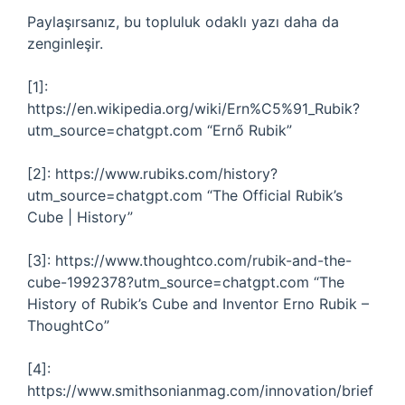
Paylaşırsanız, bu topluluk odaklı yazı daha da
zenginleşir.
[1]:
https://en.wikipedia.org/wiki/Ern%C5%91_Rubik?
utm_source=chatgpt.com “Ernő Rubik”
[2]: https://www.rubiks.com/history?
utm_source=chatgpt.com “The Official Rubik’s
Cube | History”
[3]: https://www.thoughtco.com/rubik-and-the-
cube-1992378?utm_source=chatgpt.com “The
History of Rubik’s Cube and Inventor Erno Rubik –
ThoughtCo”
[4]:
https://www.smithsonianmag.com/innovation/brief