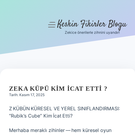
Keskin Fikirler Blogu
menüyü
aç
Zekice önerilerle zihnini uyandır!
Anasayfa
Gizlilik Politikası
Yasal Uyarı
Hakkımızda
ZEKA KÜPÜ KIM ICAT ETTI ?
Tarih: Kasım 17, 2025
Z KÜBÜN KÜRESEL VE YEREL SINIFLANDIRMASI:
“Rubik’s Cube” Kim İcat Etti?
Merhaba meraklı zihinler — hem küresel oyun