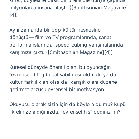
ki bu, böylesine basit bir prensiple dünya çapında
milyonlarca insana ulaştı. ([Smithsonian Magazine]
[4])
Aynı zamanda bir pop‑kültür nesnesine
dönüştü — film ve TV programlarında, sanat
performanslarında, speed‑cubing yarışmalarında
karşımıza çıktı. ([Smithsonian Magazine][4])
Küresel düzeyde önemli olan, bu oyuncağın
“evrensel dil” gibi çalışabilmesi oldu: dil ya da
kültür farklılıkları olsa da “karışık olanı düzene
getirme” arzusu evrensel bir motivasyon.
Okuyucu olarak sizin için de böyle oldu mu? Küpü
ilk elinize aldığınızda, “evrensel his” dediniz mi?
—