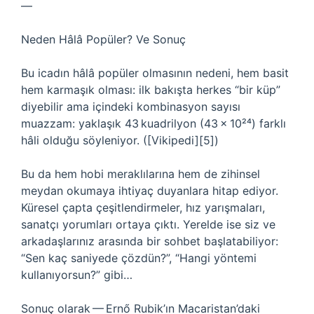
—
Neden Hâlâ Popüler? Ve Sonuç
Bu icadın hâlâ popüler olmasının nedeni, hem basit
hem karmaşık olması: ilk bakışta herkes “bir küp”
diyebilir ama içindeki kombinasyon sayısı
muazzam: yaklaşık 43 kuadrilyon (43 x 10²⁴) farklı
hâli olduğu söyleniyor. ([Vikipedi][5])
Bu da hem hobi meraklılarına hem de zihinsel
meydan okumaya ihtiyaç duyanlara hitap ediyor.
Küresel çapta çeşitlendirmeler, hız yarışmaları,
sanatçı yorumları ortaya çıktı. Yerelde ise siz ve
arkadaşlarınız arasında bir sohbet başlatabiliyor:
“Sen kaç saniyede çözdün?”, “Hangi yöntemi
kullanıyorsun?” gibi…
Sonuç olarak — Ernő Rubik’ın Macaristan’daki