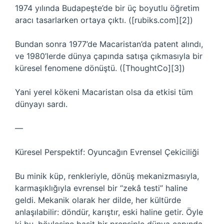
1974 yılında Budapeşte’de bir üç boyutlu öğretim
aracı tasarlarken ortaya çıktı. ([rubiks.com][2])
Bundan sonra 1977’de Macaristan’da patent alındı,
ve 1980’lerde dünya çapında satışa çıkmasıyla bir
küresel fenomene dönüştü. ([ThoughtCo][3])
Yani yerel kökeni Macaristan olsa da etkisi tüm
dünyayı sardı.
—
Küresel Perspektif: Oyuncağın Evrensel Çekiciliği
Bu minik küp, renkleriyle, dönüş mekanizmasıyla,
karmaşıklığıyla evrensel bir “zekâ testi” haline
geldi. Mekanik olarak her dilde, her kültürde
anlaşılabilir: döndür, karıştır, eski haline getir. Öyle