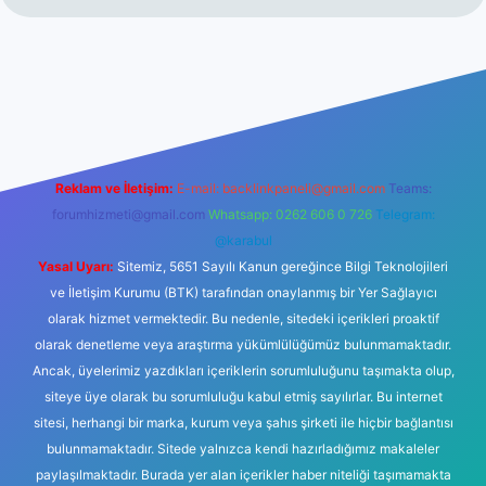
r.net
Reklam ve İletişim:
E-mail:
backlinkpaneli@gmail.com
Teams:
forumhizmeti@gmail.com
Whatsapp: 0262 606 0 726
Telegram:
@karabul
Yasal Uyarı:
Sitemiz, 5651 Sayılı Kanun gereğince Bilgi Teknolojileri
ve İletişim Kurumu (BTK) tarafından onaylanmış bir Yer Sağlayıcı
olarak hizmet vermektedir. Bu nedenle, sitedeki içerikleri proaktif
olarak denetleme veya araştırma yükümlülüğümüz bulunmamaktadır.
Ancak, üyelerimiz yazdıkları içeriklerin sorumluluğunu taşımakta olup,
siteye üye olarak bu sorumluluğu kabul etmiş sayılırlar. Bu internet
sitesi, herhangi bir marka, kurum veya şahıs şirketi ile hiçbir bağlantısı
bulunmamaktadır. Sitede yalnızca kendi hazırladığımız makaleler
paylaşılmaktadır. Burada yer alan içerikler haber niteliği taşımamakta