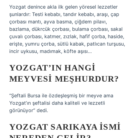
Yozgat denince akla ilk gelen yöresel lezzetler
şunlardır: Testi kebabı, tandır kebabı, araşı, çap
çorbası mantı, ayva basma, çiğdem pilavı,
bazlama, dükrcük çorbası, bulama çorbası, sakal
çuvalı çorbası, katmer, zızlak, hafif çorba, haside,
erişte, yumru çorba, sütlü kabak, patlıcan turşusu,
incir uykusu, madımak, köfte aşısı…
YOZGAT’IN HANGI
MEYVESI MEŞHURDUR?
“Şeftali Bursa ile özdeşleşmiş bir meyve ama
Yozgat’ın şeftalisi daha kaliteli ve lezzetli
görünüyor” dedi.
YOZGAT SARIKAYA ISMI
NEREDEN GELIR?