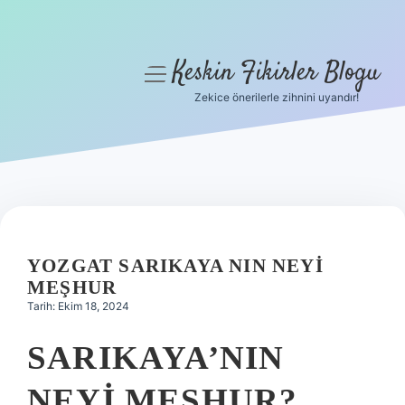
Keskin Fikirler Blogu
menüyü
aç
Zekice önerilerle zihnini uyandır!
Anasayfa
Gizlilik Politikası
Yasal Uyarı
Hakkımızda
YOZGAT SARIKAYA NIN NEYI
MEŞHUR
Tarih: Ekim 18, 2024
SARIKAYA’NIN
NEYI MEŞHUR?