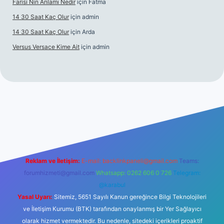
Farisi Nin Anlamı Nedir
için
Fatma
14 30 Saat Kaç Olur
için
admin
14 30 Saat Kaç Olur
için
Arda
Versus Versace Kime Ait
için
admin
nogir.net
Reklam ve İletişim:
E-mail:
backlinkpaneli@gmail.com
Teams:
forumhizmeti@gmail.com
Whatsapp: 0262 606 0 726
Telegram:
@karabul
Yasal Uyarı:
Sitemiz, 5651 Sayılı Kanun gereğince Bilgi Teknolojileri
ve İletişim Kurumu (BTK) tarafından onaylanmış bir Yer Sağlayıcı
olarak hizmet vermektedir. Bu nedenle, sitedeki içerikleri proaktif