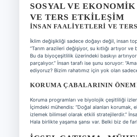
SOSYAL VE EKONOMIK 
VE TERS ETKILEŞIM
İNSAN FAALIYETLERI VE TERS
İklim değişikliği sadece doğayı değil, insan to
“Tarım arazileri değişiyor, su kıtlığı artıyor v
Bu da biyoçeşitlilik üzerindeki baskıyı artırıyo
parçalıyor.” İnsan tarafı ise şunu soruyor: “A
ediyoruz? Bizim rahatımız için yok olan sadec
KORUMA ÇABALARININ ÖNEM
Koruma programları ve biyolojik çeşitliliği izleme
İçimdeki mühendis: “Doğal alanları korumak, e
izlemek bilimsel olarak etkili stratejilerdir.” İn
Hala birlikte yaşama şansı var. Belki biz de far