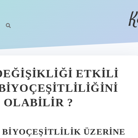
K
EĞIŞIKLIĞI ETKILI
BIYOÇEŞITLILIĞINI
 OLABILIR ?
E BIYOÇEŞITLILIK ÜZERINE