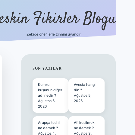
eskin Fikirler Blogu
Zekice önerilerle zihnini uyandır!
vdcasinogir.ne
SIDEBAR
SON YAZILAR
Kumru
Avesta hangi
kuşunun diğer
din ?
adı nedir ?
Ağustos 5,
Ağustos 6,
2026
2026
Arapça teshil
Afi kesilmek
ne demek ?
ne demek ?
Ağustos 4,
Ağustos 3,