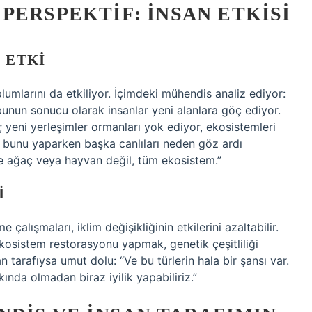
PERSPEKTIF: İNSAN ETKISI
 ETKI
plumlarını da etkiliyor. İçimdeki mühendis analiz ediyor:
e bunun sonucu olarak insanlar yeni alanlara göç ediyor.
r; yeni yerleşimler ormanları yok ediyor, ekosistemleri
ma bunu yaparken başka canlıları neden göz ardı
e ağaç veya hayvan değil, tüm ekosistem.”
I
 çalışmaları, iklim değişikliğinin etkilerini azaltabilir.
kosistem restorasyonu yapmak, genetik çeşitliliği
san tarafıysa umut dolu: “Ve bu türlerin hala bir şansı var.
kında olmadan biraz iyilik yapabiliriz.”