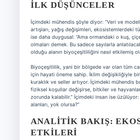
İLK DÜŞÜNCELER
İçimdeki mühendis şöyle diyor: “Veri ve modell
artışları, yağış değişimleri, ekosistemlerdeki tü
ise daha duygusal: “Ama ormandaki o kuş, çiçe
olmaları demek. Bu sadece sayılarla anlatılacak 
olduğu alanın biyoçeşitliliğini nasıl etkilemiş ol
Biyoçeşitlilik, yani bir bölgede var olan tüm can
için hayati öneme sahip. İklim değişikliğiyle bir
kuraklık ve seller artıyor. İçimdeki mühendis 
fiziksel koşullar değişirse, bitkiler ve hayvan
zorunda kalabilir.” İçimdeki insan ise üzülüyor:
alanları, yok olursa?”
ANALITIK BAKIŞ: EK
ETKILERI