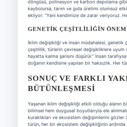
döngüsü, polinasyon ve karbon depolama gibi. 
kaybolursa, tarım ve gıda üretimi olumsuz etkilen
ekliyor: “Yani kendimize de zarar veriyoruz. He
GENETIK ÇEŞITLILIĞIN ÖNEM
İklim değişikliği ve insan müdahalesi, genetik ç
çeşitlilik, türlerin çevresel değişikliklere uyum
hayatta kalma şansını düşürür.” İnsan tarafıysa
doğanın kendisine yapılan bir haksızlık. Her tür
SONUÇ VE FARKLI YA
BÜTÜNLEŞMESI
Yaşanan iklim değişikliği etkili olduğu alanın bi
bilimsel hem duygusal boyutlarıyla ele alınmalı. 
kuraklıkları ve ekosistem değişimlerini gözler
türün, her bir ekosistem değişikliğinin ardında y