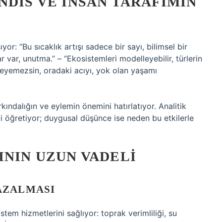
NDIS VE İNSAN TARAFIMIN
yor: “Bu sıcaklık artışı sadece bir sayı, bilimsel bir
 var, unutma.” – “Ekosistemleri modelleyebilir, türlerin
leyemezsin, oradaki acıyı, yok olan yaşamı
kındalığın ve eylemin önemini hatırlatıyor. Analitik
i öğretiyor; duygusal düşünce ise neden bu etkilerle
ININ UZUN VADELI
AZALMASI
tem hizmetlerini sağlıyor: toprak verimliliği, su