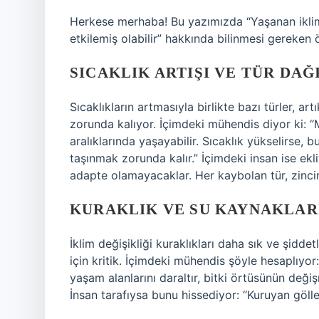
Herkese merhaba! Bu yazımızda “Yaşanan iklim de
etkilemiş olabilir” hakkında bilinmesi gereken ö
SICAKLIK ARTIŞI VE TÜR DAĞ
Sıcaklıkların artmasıyla birlikte bazı türler, 
zorunda kalıyor. İçimdeki mühendis diyor ki: “Me
aralıklarında yaşayabilir. Sıcaklık yükselirse,
taşınmak zorunda kalır.” İçimdeki insan ise ekl
adapte olamayacaklar. Her kaybolan tür, zinciri
KURAKLIK VE SU KAYNAKLAR
İklim değişikliği kuraklıkları daha sık ve şiddet
için kritik. İçimdeki mühendis şöyle hesaplıyor:
yaşam alanlarını daraltır, bitki örtüsünün deği
İnsan tarafıysa bunu hissediyor: “Kuruyan göll