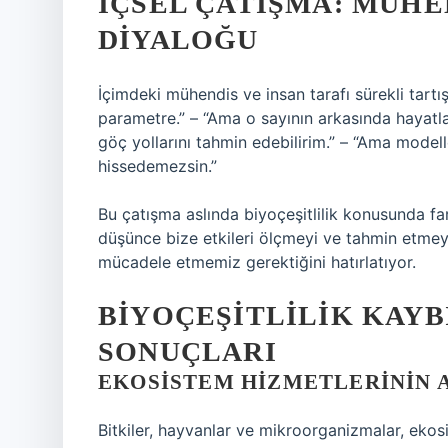
İÇSEL ÇATIŞMA: MÜHE
DIYALOĞU
İçimdeki mühendis ve insan tarafı sürekli tartışı
parametre.” – “Ama o sayının arkasında hayatlar
göç yollarını tahmin edebilirim.” – “Ama model
hissedemezsin.”
Bu çatışma aslında biyoçeşitlilik konusunda far
düşünce bize etkileri ölçmeyi ve tahmin etmey
mücadele etmemiz gerektiğini hatırlatıyor.
BIYOÇEŞITLILIK KAYB
SONUÇLARI
EKOSISTEM HIZMETLERININ 
Bitkiler, hayvanlar ve mikroorganizmalar, ekosis