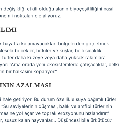
ğişikliği etkili olduğu alanın biyoçeşitliliğini nasıl
nemli noktaları ele alıyoruz.
ILIMI
artık hayatta kalamayacakları bölgelerden göç etmek
sela böcekler, bitkiler ve kuşlar, belli sıcaklık
 bu türler daha kuzeye veya daha yüksek rakımlara
iyor: “Ama orada yeni ekosistemlerle çatışacaklar, belki
n bir halkasını koparıyor.”
ININ AZALMASI
li hale getiriyor. Bu durum özellikle suya bağımlı türler
 “Su seviyelerinin düşmesi, balık ve amfibi türlerinin
şmesine yol açar ve toprak erozyonunu hızlandırır.”
er, susuz kalan hayvanlar… Düşüncesi bile ürkütücü.”