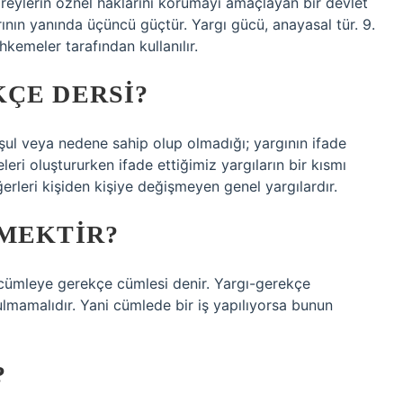
ireylerin öznel haklarını korumayı amaçlayan bir devlet
ının yanında üçüncü güçtür. Yargı gücü, anayasal tür. 9.
emeler tarafından kullanılır.
ÇE DERSI?
koşul veya nedene sahip olup olmadığı; yargının ifade
leri oluştururken ifade ettiğimiz yargıların bir kısmı
rleri kişiden kişiye değişmeyen genel yargılardır.
EMEKTIR?
cümleye gerekçe cümlesi denir. Yargı-gerekçe
lmamalıdır. Yani cümlede bir iş yapılıyorsa bunun
?