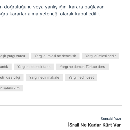
nin doğruluğunu veya yanlışlığını karara bağlayan
doğru kararlar alma yeteneği olarak kabul edilir.
eşit yargı vardır
Yargı cümlesi ne demektir
Yargı cümlesi nedir
antık
Yargı ne demek tarih
Yargı ne demek Türkçe dersi
dir kısa bilgi
Yargı nedir makale
Yargı nedir özet
ın sahibi kim
Sonraki Yazı
İSrail Ne Kadar Kürt Var