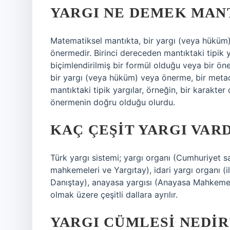
YARGI NE DEMEK MAN
Matematiksel mantıkta, bir yargı (veya hüküm)
önermedir. Birinci dereceden mantıktaki tipik yar
biçimlendirilmiş bir formül olduğu veya bir ö
bir yargı (veya hüküm) veya önerme, bir metad
mantıktaki tipik yargılar, örneğin, bir karakter 
önermenin doğru olduğu olurdu.
KAÇ ÇEŞIT YARGI VAR
Türk yargı sistemi; yargı organı (Cumhuriyet sa
mahkemeleri ve Yargıtay), idari yargı organı 
Danıştay), anayasa yargısı (Anayasa Mahkem
olmak üzere çeşitli dallara ayrılır.
YARGI CÜMLESI NEDIR