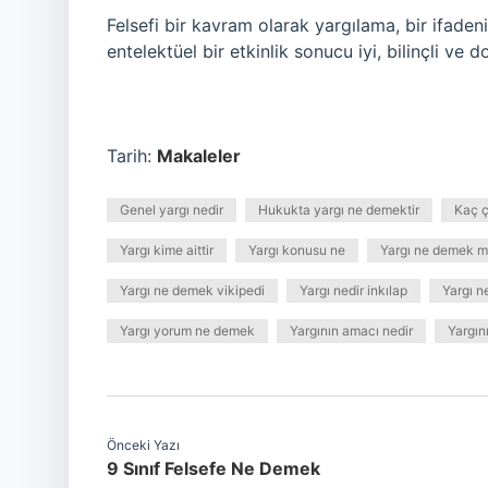
Felsefi bir kavram olarak yargılama, bir ifade
entelektüel bir etkinlik sonucu iyi, bilinçli ve 
Tarih:
Makaleler
Genel yargı nedir
Hukukta yargı ne demektir
Kaç ç
Yargı kime aittir
Yargı konusu ne
Yargı ne demek m
Yargı ne demek vikipedi
Yargı nedir inkılap
Yargı ne
Yargı yorum ne demek
Yargının amacı nedir
Yargın
Önceki Yazı
9 Sınıf Felsefe Ne Demek