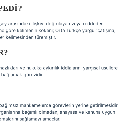
PEDI?
i şey arasındaki ilişkiyi doğrulayan veya reddeden
ne göre kelimenin kökeni; Orta Türkçe yarğu “çatışma,
e” kelimesinden türemiştir.
R?
zlıkları ve hukuka aykırılık iddialarını yargısal usullere
 bağlamak görevidir.
?
ağımsız mahkemelerce görevlerin yerine getirilmesidir.
organlarına bağımlı olmadan, anayasa ve kanuna uygun
pmalarını sağlamayı amaçlar.