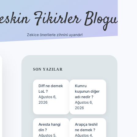
eskin Fikirler Blogu
Zekice önerilerle zihnini uyandır!
vdcasinogir.n
SIDEBAR
SON YAZILAR
Diff ne demek
Kumru
LoL ?
kuşunun diğer
Ağustos 6,
adı nedir ?
2026
Ağustos 6,
2026
Avesta hangi
Arapça teshil
din ?
ne demek ?
Ağustos 5,
Ağustos 4,