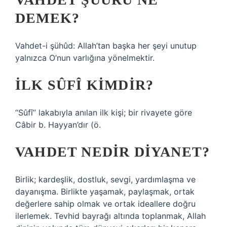
DEMEK?
Vahdet-i şühûd: Allah’tan başka her şeyi unutup
yalnızca O’nun varlığına yönelmektir.
İLK SÛFÎ KIMDIR?
“Sûfî” lakabıyla anılan ilk kişi; bir rivayete göre
Câbir b. Hayyan’dır (ö.
VAHDET NEDIR DIYANET?
Birlik; kardeşlik, dostluk, sevgi, yardımlaşma ve
dayanışma. Birlikte yaşamak, paylaşmak, ortak
değerlere sahip olmak ve ortak ideallere doğru
ilerlemek. Tevhid bayrağı altında toplanmak, Allah