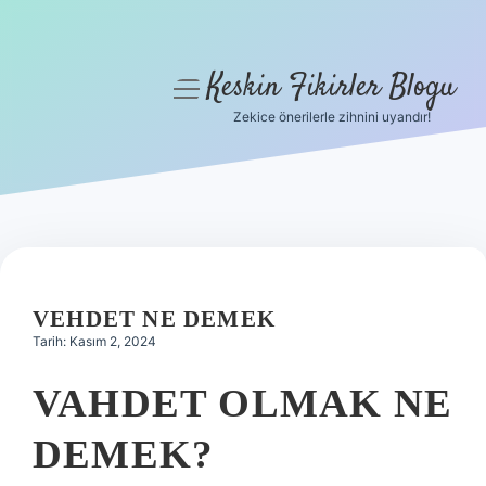
Keskin Fikirler Blogu
menüyü
aç
Zekice önerilerle zihnini uyandır!
Anasayfa
Gizlilik Politikası
Yasal Uyarı
Hakkımızda
VEHDET NE DEMEK
Tarih: Kasım 2, 2024
VAHDET OLMAK NE
DEMEK?