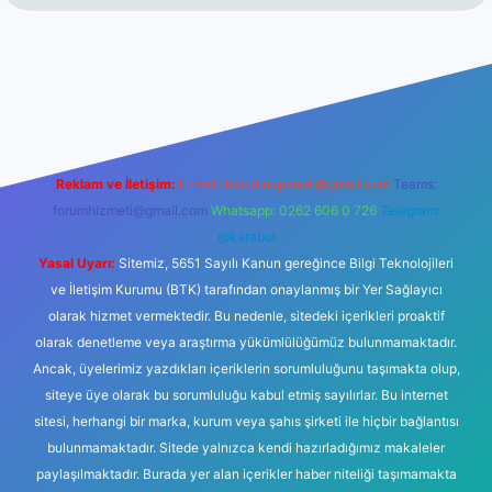
.net
Reklam ve İletişim:
E-mail:
backlinkpaneli@gmail.com
Teams:
forumhizmeti@gmail.com
Whatsapp: 0262 606 0 726
Telegram:
@karabul
Yasal Uyarı:
Sitemiz, 5651 Sayılı Kanun gereğince Bilgi Teknolojileri
ve İletişim Kurumu (BTK) tarafından onaylanmış bir Yer Sağlayıcı
olarak hizmet vermektedir. Bu nedenle, sitedeki içerikleri proaktif
olarak denetleme veya araştırma yükümlülüğümüz bulunmamaktadır.
Ancak, üyelerimiz yazdıkları içeriklerin sorumluluğunu taşımakta olup,
siteye üye olarak bu sorumluluğu kabul etmiş sayılırlar. Bu internet
sitesi, herhangi bir marka, kurum veya şahıs şirketi ile hiçbir bağlantısı
bulunmamaktadır. Sitede yalnızca kendi hazırladığımız makaleler
paylaşılmaktadır. Burada yer alan içerikler haber niteliği taşımamakta