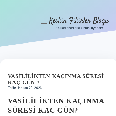
Keskin Fikirler Blogu
menüyü
aç
Zekice önerilerle zihnini uyandır!
Anasayfa
Gizlilik Politikası
Yasal Uyarı
Hakkımızda
VASILILIKTEN KAÇINMA SÜRESI
KAÇ GÜN ?
Tarih: Haziran 23, 2026
VASILILIKTEN KAÇINMA
SÜRESI KAÇ GÜN?