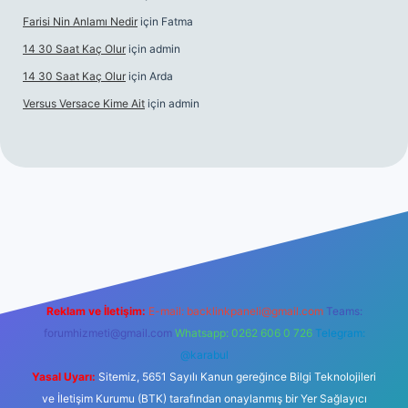
Farisi Nin Anlamı Nedir
için
Fatma
14 30 Saat Kaç Olur
için
admin
14 30 Saat Kaç Olur
için
Arda
Versus Versace Kime Ait
için
admin
r.net
Reklam ve İletişim:
E-mail:
backlinkpaneli@gmail.com
Teams:
forumhizmeti@gmail.com
Whatsapp: 0262 606 0 726
Telegram:
@karabul
Yasal Uyarı:
Sitemiz, 5651 Sayılı Kanun gereğince Bilgi Teknolojileri
ve İletişim Kurumu (BTK) tarafından onaylanmış bir Yer Sağlayıcı