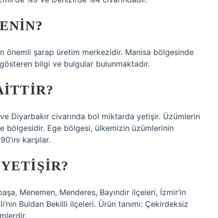
ENIN?
en önemli şarap üretim merkezidir. Manisa bölgesinde
 gösteren bilgi ve bulgular bulunmaktadır.
AITTIR?
 ve Diyarbakır civarında bol miktarda yetişir. Üzümlerin
bölgesidir. Ege bölgesi, ülkemizin üzümlerinin
0’ını karşılar.
YETIŞIR?
lpaşa, Menemen, Menderes, Bayındır ilçeleri, İzmir’in
zli’nin Buldan Bekilli ilçeleri. Ürün tanımı: Çekirdeksiz
mlerdir.