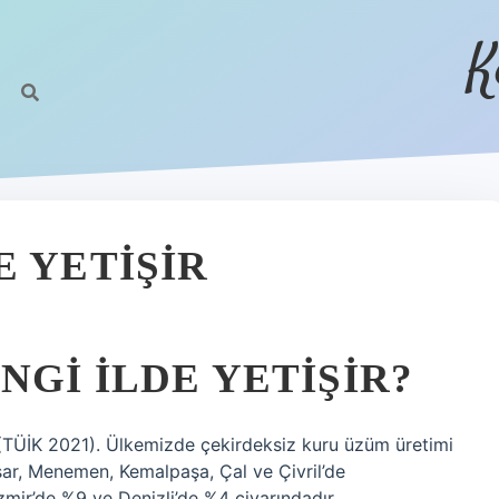
K
E YETIŞIR
GI ILDE YETIŞIR?
(TÜİK 2021). Ülkemizde çekirdeksiz kuru üzüm üretimi
isar, Menemen, Kemalpaşa, Çal ve Çivril’de
mir’de %9 ve Denizli’de %4 civarındadır.