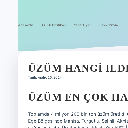
Anasayfa
Gizlilik Politikası
Yasal Uyarı
Hakkımızda
ÜZÜM HANGI ILD
Tarih: Aralık 26, 2024
ÜZÜM EN ÇOK HAN
Toplamda 4 milyon 200 bin ton üzüm üretildi 
Ege Bölgesi’nde Manisa, Turgutlu, Salihli, Akh
yoğunlaşmıştır. Üretim hacmi Manisa’da %87, İz