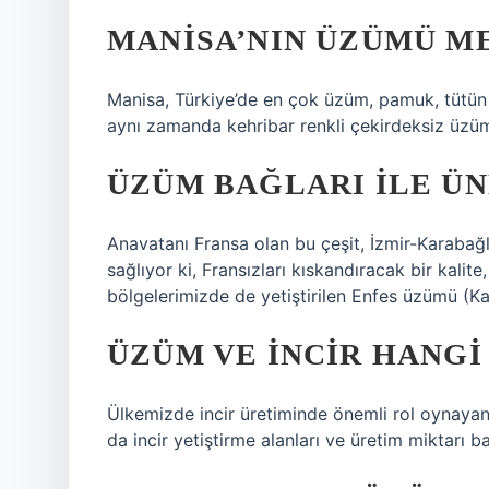
MANISA’NIN ÜZÜMÜ M
Manisa, Türkiye’de en çok üzüm, pamuk, tütün ve
aynı zamanda kehribar renkli çekirdeksiz üzüml
ÜZÜM BAĞLARI ILE ÜN
Anavatanı Fransa olan bu çeşit, İzmir-Karaba
sağlıyor ki, Fransızları kıskandıracak bir kali
bölgelerimizde de yetiştirilen Enfes üzümü (K
ÜZÜM VE INCIR HANGI 
Ülkemizde incir üretiminde önemli rol oynayan il
da incir yetiştirme alanları ve üretim miktarı 