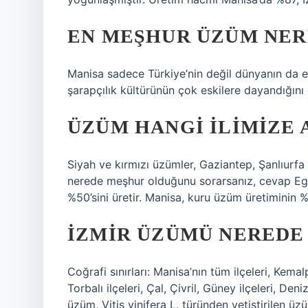
EN MEŞHUR ÜZÜM NER
Manisa sadece Türkiye’nin değil dünyanın da 
şarapçılık kültürünün çok eskilere dayandığını
ÜZÜM HANGI ILIMIZE 
Siyah ve kırmızı üzümler, Gaziantep, Şanlıurfa
nerede meşhur olduğunu sorarsanız, cevap Ege 
%50’sini üretir. Manisa, kuru üzüm üretiminin %9
İZMIR ÜZÜMÜ NEREDE 
Coğrafi sınırları: Manisa’nın tüm ilçeleri, Kema
Torbalı ilçeleri, Çal, Çivril, Güney ilçeleri, Deni
üzüm, Vitis vinifera L. türünden yetiştirilen üzü