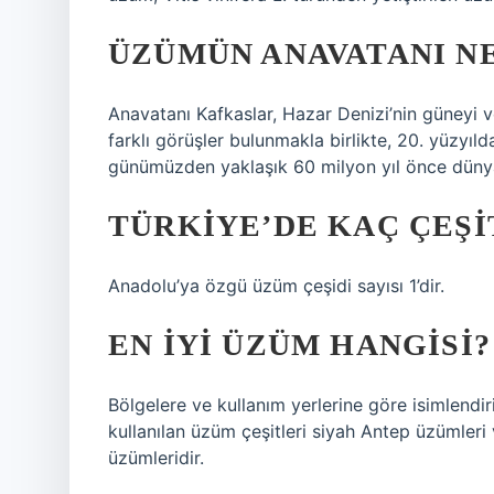
ÜZÜMÜN ANAVATANI N
Anavatanı Kafkaslar, Hazar Denizi’nin güneyi
farklı görüşler bulunmakla birlikte, 20. yüzyıld
günümüzden yaklaşık 60 milyon yıl önce dünyan
TÜRKIYE’DE KAÇ ÇEŞI
Anadolu’ya özgü üzüm çeşidi sayısı 1’dir.
EN IYI ÜZÜM HANGISI?
Bölgelere ve kullanım yerlerine göre isimlendir
kullanılan üzüm çeşitleri siyah Antep üzümleri 
üzümleridir.