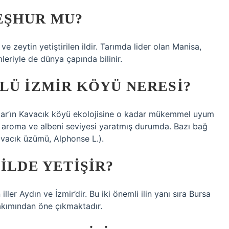
EŞHUR MU?
 zeytin yetiştirilen ildir. Tarımda lider olan Manisa,
eriyle de dünya çapında bilinir.
LÜ İZMIR KÖYÜ NERESI?
ğlar’ın Kavacık köyü ekolojisine o kadar mükemmel uyum
te, aroma ve albeni seviyesi yaratmış durumda. Bazı bağ
avacık üzümü, Alphonse L.).
ILDE YETIŞIR?
ler Aydın ve İzmir’dir. Bu iki önemli ilin yanı sıra Bursa
bakımından öne çıkmaktadır.