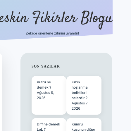
eskin Fikirler Blogu
Zekice önerilerle zihnini uyandır!
vdcasinogir.ne
SIDEBAR
SON YAZILAR
Kutru ne
Kızın
demek ?
hoşlanma
Ağustos 8,
belirtileri
2026
nelerdir ?
Ağustos 7,
2026
Diff ne demek
Kumru
LoL ?
kuşunun diğer