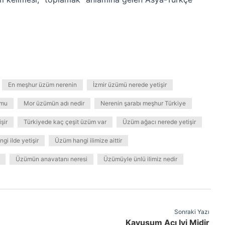
En meşhur üzüm nerenin
İzmir üzümü nerede yetişir
 mu
Mor üzümün adı nedir
Nerenin şarabı meşhur Türkiye
şir
Türkiyede kaç çeşit üzüm var
Üzüm ağacı nerede yetişir
i ilde yetişir
Üzüm hangi ilimize aittir
Üzümün anavatanı neresi
Üzümüyle ünlü ilimiz nedir
Sonraki Yazı
Kavuşum Açı Iyi Midir