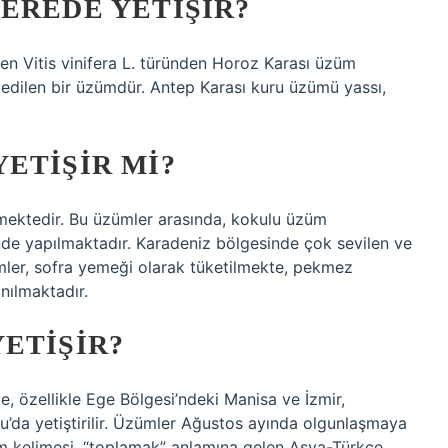
EREDE YETIŞIR?
len Vitis vinifera L. türünden Horoz Karası üzüm
 edilen bir üzümdür. Antep Karası kuru üzümü yassı,
ETIŞIR MI?
lmektedir. Bu üzümler arasında, kokulu üzüm
esinde yapılmaktadır. Karadeniz bölgesinde çok sevilen ve
mler, sofra yemeği olarak tüketilmekte, pekmez
nılmaktadır.
ETIŞIR?
 özellikle Ege Bölgesi’ndeki Manisa ve İzmir,
da yetiştirilir. Üzümler Ağustos ayında olgunlaşmaya
züm kelimesi, “toplamak” anlamına gelen Asya-Türkçe