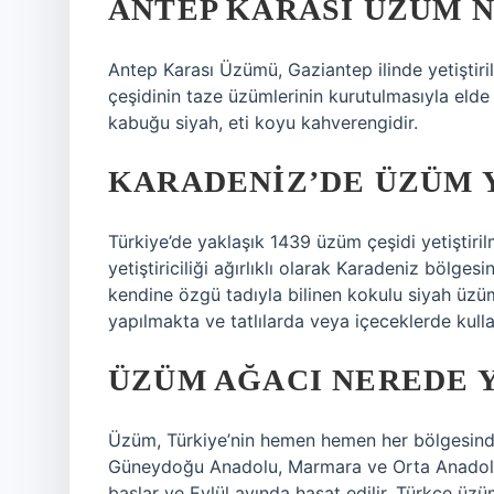
ANTEP KARASI ÜZÜM N
Antep Karası Üzümü, Gaziantep ilinde yetiştiri
çeşidinin taze üzümlerinin kurutulmasıyla elde
kabuğu siyah, eti koyu kahverengidir.
KARADENIZ’DE ÜZÜM Y
Türkiye’de yaklaşık 1439 üzüm çeşidi yetiştiri
yetiştiriciliği ağırlıklı olarak Karadeniz bölg
kendine özgü tadıyla bilinen kokulu siyah üzü
yapılmakta ve tatlılarda veya içeceklerde kulla
ÜZÜM AĞACI NEREDE Y
Üzüm, Türkiye’nin hemen hemen her bölgesinde,
Güneydoğu Anadolu, Marmara ve Orta Anadolu’
başlar ve Eylül ayında hasat edilir. Türkçe ü