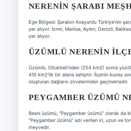
NERENIN ŞARABI MEŞ
Ege Bölgesi: Şarabın Anayurdu Türkiye’nin şar
yer alıyor. İzmir, Manisa, Aydın, Denizli, Balıke
yer alıyor.
ÜZÜMLÜ NERENIN ILÇE
Üzümlü, Otlukbeli’nden (254 km2) sonra yüzölç
410 km2’lik bir alana sahiptir. İlçenin kuzey sını
oluşturan dağların zirvelerinden geçmektedir.
PEYGAMBER ÜZÜMÜ NE
Besni üzümü, “Peygamber üzümü” olarak da bilin
“Peygamber üzümü” adı verilen iri, uzun ve tom
meyvedir.