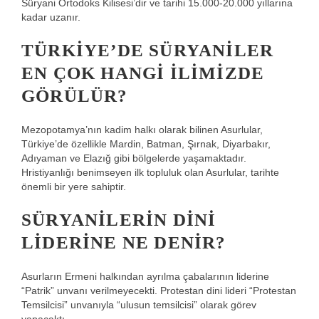
Süryani Ortodoks Kilisesi’dir ve tarihi 15.000-20.000 yıllarına
kadar uzanır.
TÜRKIYE’DE SÜRYANILER
EN ÇOK HANGI ILIMIZDE
GÖRÜLÜR?
Mezopotamya’nın kadim halkı olarak bilinen Asurlular,
Türkiye’de özellikle Mardin, Batman, Şırnak, Diyarbakır,
Adıyaman ve Elazığ gibi bölgelerde yaşamaktadır.
Hristiyanlığı benimseyen ilk topluluk olan Asurlular, tarihte
önemli bir yere sahiptir.
SÜRYANILERIN DINI
LIDERINE NE DENIR?
Asurların Ermeni halkından ayrılma çabalarının liderine
“Patrik” unvanı verilmeyecekti. Protestan dini lideri “Protestan
Temsilcisi” unvanıyla “ulusun temsilcisi” olarak görev