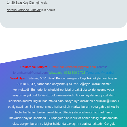
14 30 Saat Kaç Olur
için
Arda
Versus Versace Kime Ait
için
admin
Reklam ve İletişim:
E-mail:
backlinkpaneli@gmail.com
Teams:
forumhizmeti@gmail.com
Whatsapp: 0262 606 0 726
Telegram: @karabul
Yasal Uyarı:
Sitemiz, 5651 Sayılı Kanun gereğince Bilgi Teknolojileri ve İletişim
Kurumu (BTK) tarafından onaylanmış bir Yer Sağlayıcı olarak hizmet
vermektedir. Bu nedenle, sitedeki içerikleri proaktif olarak denetleme veya
araştırma yükümlülüğümüz bulunmamaktadır. Ancak, üyelerimiz yazdıkları
içeriklerin sorumluluğunu taşımakta olup, siteye üye olarak bu sorumluluğu kabul
etmiş sayılırlar. Bu internet sitesi, herhangi bir marka, kurum veya şahıs şirketi ile
hiçbir bağlantısı bulunmamaktadır. Sitede yalnızca kendi hazırladığımız
makaleler paylaşılmaktadır. Burada yer alan içerikler haber niteliği taşımamakta
olup, gerçek kurum ve kişiler hakkında paylaşım yapılmamaktadır. Gerçek