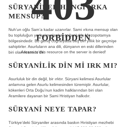
403
SÜRYANILER HANGI IRKA
MENSUP?
Nuh’un oğlu Sam’a kadar uzanırlar. Sami ırkına mensup olan
FORBIDDEN
bu topluluğun yerleşim alanları çoğunlukla Mezopotamya
bölgesindedir. Bu geniş coğrafyada beş bin yıllık bir geçmişe
sahiptirler. Asurluların ana dili, dünyanın en eski dillerinden
Access to this resource on the server is denied!
biri olan Aramice’dir.
SÜRYANILIK DIN MI IRK MI?
Asurluluk bir din değil, bir ırktır. Süryani kelimesi Asurlular
anlamına gelen Asurlu kelimesinden türemiştir. Asurlular,
kökenleri Orta Doğu’nun kadim halklarından biri olan
Aramilere dayanan bir Sami Hristiyan halkıdır.
SÜRYANI NEYE TAPAR?
Türkiye’deki Süryaniler arasında baskın Hıristiyan mezhebi