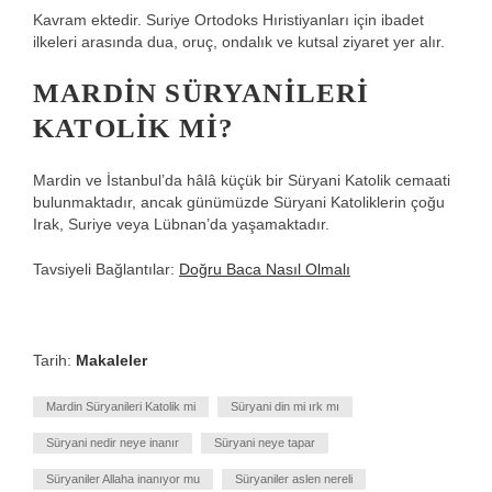
Kavram ektedir. Suriye Ortodoks Hıristiyanları için ibadet
ilkeleri arasında dua, oruç, ondalık ve kutsal ziyaret yer alır.
MARDIN SÜRYANILERI
KATOLIK MI?
Mardin ve İstanbul’da hâlâ küçük bir Süryani Katolik cemaati
bulunmaktadır, ancak günümüzde Süryani Katoliklerin çoğu
Irak, Suriye veya Lübnan’da yaşamaktadır.
Tavsiyeli Bağlantılar:
Doğru Baca Nasıl Olmalı
Tarih:
Makaleler
Mardin Süryanileri Katolik mi
Süryani din mi ırk mı
Süryani nedir neye inanır
Süryani neye tapar
Süryaniler Allaha inanıyor mu
Süryaniler aslen nereli