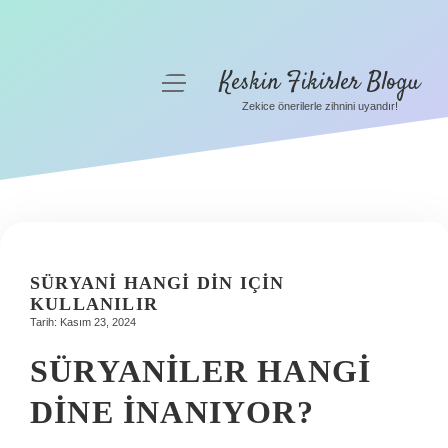
Keskin Fikirler Blogu
menüyü
aç
Zekice önerilerle zihnini uyandır!
Anasayfa
Gizlilik Politikası
Yasal Uyarı
Hakkımızda
SÜRYANI HANGI DIN IÇIN
KULLANILIR
Tarih: Kasım 23, 2024
SÜRYANILER HANGI
DINE INANIYOR?