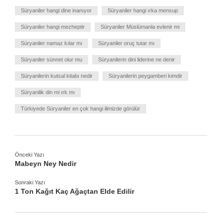
Süryaniler hangi dine inanıyor
Süryaniler hangi ırka mensup
Süryaniler hangi mezheptir
Süryaniler Müslümanla evlenir mi
Süryaniler namaz kılar mı
Süryaniler oruç tutar mı
Süryaniler sünnet olur mu
Süryanilerin dini liderine ne denir
Süryanilerin kutsal kitabı nedir
Süryanilerin peygamberi kimdir
Süryanilik din mi ırk mı
Türkiyede Süryaniler en çok hangi ilimizde görülür
Önceki Yazı
Mabeyn Ney Nedir
Sonraki Yazı
1 Ton Kağıt Kaç Ağaçtan Elde Edilir