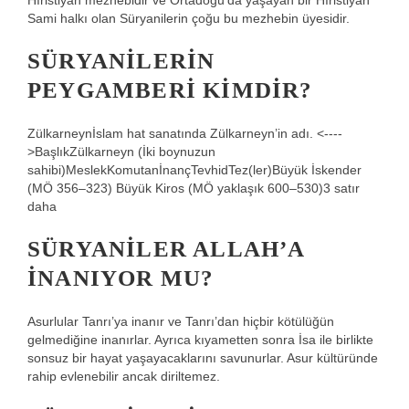
Hıristiyan mezhebidir ve Ortadoğu’da yaşayan bir Hıristiyan
Sami halkı olan Süryanilerin çoğu bu mezhebin üyesidir.
SÜRYANILERIN
PEYGAMBERI KIMDIR?
Zülkarneynİslam hat sanatında Zülkarneyn’in adı. <----
>BaşlıkZülkarneyn (İki boynuzun
sahibi)MeslekKomutanİnançTevhidTez(ler)Büyük İskender
(MÖ 356–323) Büyük Kiros (MÖ yaklaşık 600–530)3 satır
daha
SÜRYANILER ALLAH’A
INANIYOR MU?
Asurlular Tanrı’ya inanır ve Tanrı’dan hiçbir kötülüğün
gelmediğine inanırlar. Ayrıca kıyametten sonra İsa ile birlikte
sonsuz bir hayat yaşayacaklarını savunurlar. Asur kültüründe
rahip evlenebilir ancak diriltemez.