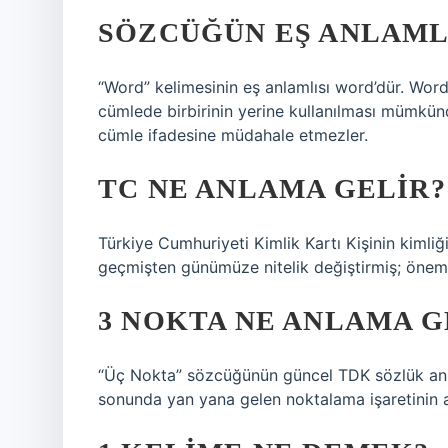
SÖZCÜĞÜN EŞ ANLAMLI
“Word” kelimesinin eş anlamlısı word’dür. Word
cümlede birbirinin yerine kullanılması mümkündü
cümle ifadesine müdahale etmezler.
TC NE ANLAMA GELIR?
Türkiye Cumhuriyeti Kimlik Kartı Kişinin kimliğ
geçmişten günümüze nitelik değiştirmiş; önemi
3 NOKTA NE ANLAMA G
“Üç Nokta” sözcüğünün güncel TDK sözlük anl
sonunda yan yana gelen noktalama işaretinin a