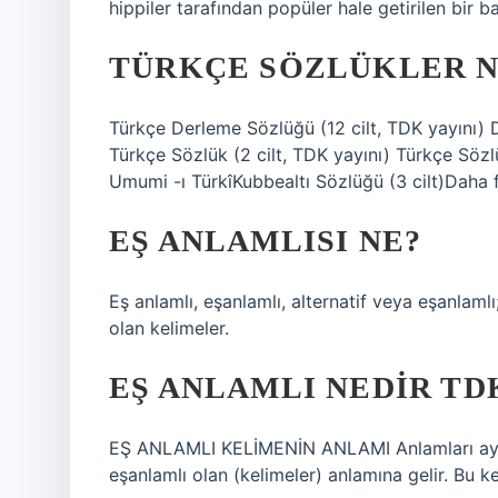
hippiler tarafından popüler hale getirilen bir 
TÜRKÇE SÖZLÜKLER N
Türkçe Derleme Sözlüğü (12 cilt, TDK yayını) D
Türkçe Sözlük (2 cilt, TDK yayını) Türkçe Söz
Umumi -ı TürkîKubbealtı Sözlüğü (3 cilt)Daha 
EŞ ANLAMLISI NE?
Eş anlamlı, eşanlamlı, alternatif veya eşanlaml
olan kelimeler.
EŞ ANLAMLI NEDIR TD
EŞ ANLAMLI KELİMENİN ANLAMI Anlamları aynı ve
eşanlamlı olan (kelimeler) anlamına gelir. Bu kel