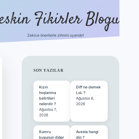
eskin Fikirler Blogu
Zekice önerilerle zihnini uyandır!
vdcasinogir.n
SIDEBAR
SON YAZILAR
Kızın
Diff ne demek
hoşlanma
LoL ?
belirtileri
Ağustos 6,
nelerdir ?
2026
Ağustos 7,
2026
Kumru
Avesta hangi
kuşunun diğer
din ?