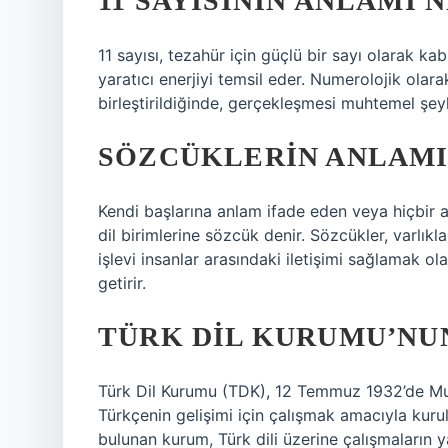
11 SAYISININ ANLAMI 
11 sayısı, tezahür için güçlü bir sayı olarak ka
yaratıcı enerjiyi temsil eder. Numerolojik olarak
birleştirildiğinde, gerçekleşmesi muhtemel şeyle
SÖZCÜKLERIN ANLAMI
Kendi başlarına anlam ifade eden veya hiçbir 
dil birimlerine sözcük denir. Sözcükler, varlıklar
işlevi insanlar arasındaki iletişimi sağlamak ol
getirir.
TÜRK DIL KURUMU’NU
Türk Dil Kurumu (TDK), 12 Temmuz 1932’de Mu
Türkçenin gelişimi için çalışmak amacıyla kuru
bulunan kurum, Türk dili üzerine çalışmaların y