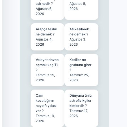
adı nedir ?
Ağustos 5,
Ağustos 6,
2026
2026
Arapça teshil
Afi kesilmek
ne demek ?
ne demek ?
Ağustos 4,
Ağustos 3,
2026
2026
Velayet davası
Kediler ne
açmak kaç TL
grubuna girer
?
?
Temmuz 29,
Temmuz 25,
2026
2026
Çam
Dünyaca ünlü
kozalağının
astrofizikçiler
neye faydası
kimlerdir ?
var ?
Temmuz 17,
Temmuz 19,
2026
2026