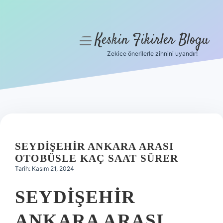
Keskin Fikirler Blogu
menüyü
aç
Zekice önerilerle zihnini uyandır!
Anasayfa
Gizlilik Politikası
Yasal Uyarı
Hakkımızda
SEYDIŞEHIR ANKARA ARASI
OTOBÜSLE KAÇ SAAT SÜRER
Tarih: Kasım 21, 2024
SEYDIŞEHIR
ANKARA ARASI