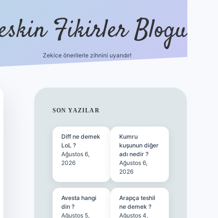
eskin Fikirler Blogu
Zekice önerilerle zihnini uyandır!
vdcasinogir
SIDEBAR
SON YAZILAR
Diff ne demek
Kumru
LoL ?
kuşunun diğer
Ağustos 6,
adı nedir ?
2026
Ağustos 6,
2026
Avesta hangi
Arapça teshil
din ?
ne demek ?
Ağustos 5,
Ağustos 4,