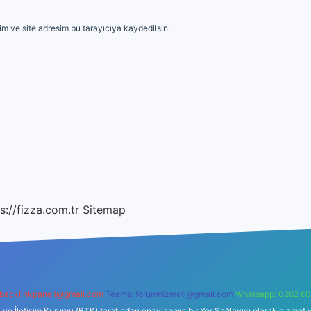
m ve site adresim bu tarayıcıya kaydedilsin.
s://fizza.com.tr
Sitemap
backlinkpaneli@gmail.com
Teams:
forumhizmeti@gmail.com
Whatsapp: 0262 60
i ve İletişim Kurumu (BTK) tarafından onaylanmış bir Yer Sağlayıcı olarak hizmet v