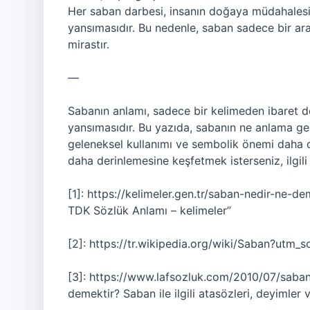
Her saban darbesi, insanın doğaya müdahalesi
yansımasıdır. Bu nedenle, saban sadece bir araç 
mirastır.
—
Sabanın anlamı, sadece bir kelimeden ibaret değ
yansımasıdır. Bu yazıda, sabanın ne anlama gel
geleneksel kullanımı ve sembolik önemi daha da 
daha derinlemesine keşfetmek isterseniz, ilgili 
[1]: https://kelimeler.gen.tr/saban-nedir-n
TDK Sözlük Anlamı – kelimeler”
[2]: https://tr.wikipedia.org/wiki/Saban?utm_
[3]: https://www.lafsozluk.com/2010/07/saba
demektir? Saban ile ilgili atasözleri, deyimler 