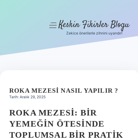
Keskin Fikirler Blogu
menüyü
aç
Zekice önerilerle zihnini uyandır!
Anasayfa
Gizlilik Politikası
Yasal Uyarı
Hakkımızda
ROKA MEZESI NASIL YAPILIR ?
Tarih: Aralık 29, 2025
ROKA MEZESI: BIR
YEMEĞIN ÖTESINDE
TOPLUMSAL BIR PRATIK