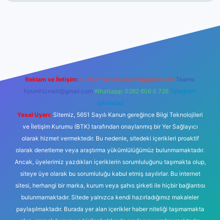
.net
Reklam ve İletişim:
E-mail:
backlinkpaneli@gmail.com
Teams:
forumhizmeti@gmail.com
Whatsapp: 0262 606 0 726
Telegram:
@karabul
Yasal Uyarı:
Sitemiz, 5651 Sayılı Kanun gereğince Bilgi Teknolojileri
ve İletişim Kurumu (BTK) tarafından onaylanmış bir Yer Sağlayıcı
olarak hizmet vermektedir. Bu nedenle, sitedeki içerikleri proaktif
olarak denetleme veya araştırma yükümlülüğümüz bulunmamaktadır.
Ancak, üyelerimiz yazdıkları içeriklerin sorumluluğunu taşımakta olup,
siteye üye olarak bu sorumluluğu kabul etmiş sayılırlar. Bu internet
sitesi, herhangi bir marka, kurum veya şahıs şirketi ile hiçbir bağlantısı
bulunmamaktadır. Sitede yalnızca kendi hazırladığımız makaleler
paylaşılmaktadır. Burada yer alan içerikler haber niteliği taşımamakta