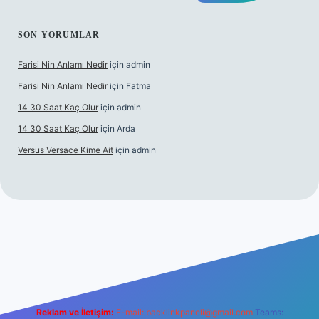
SON YORUMLAR
Farisi Nin Anlamı Nedir
için
admin
Farisi Nin Anlamı Nedir
için
Fatma
14 30 Saat Kaç Olur
için
admin
14 30 Saat Kaç Olur
için
Arda
Versus Versace Kime Ait
için
admin
gir.net
Reklam ve İletişim:
E-mail:
backlinkpaneli@gmail.com
Teams: