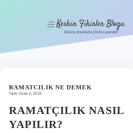
Keskin Fikirler Blogu
menüyü
aç
Zekice önerilerle zihnini uyandır!
Anasayfa
Gizlilik Politikası
Yasal Uyarı
Hakkımızda
RAMATCILIK NE DEMEK
Tarih: Ocak 4, 2025
RAMATÇILIK NASIL
YAPILIR?