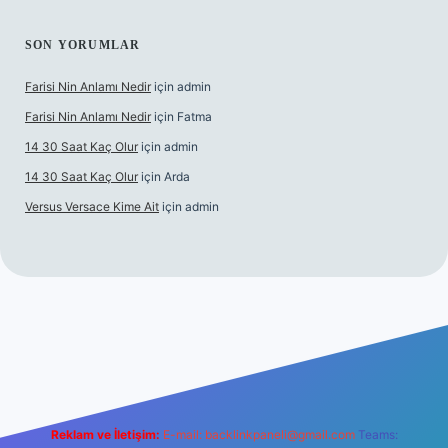
SON YORUMLAR
Farisi Nin Anlamı Nedir
için
admin
Farisi Nin Anlamı Nedir
için
Fatma
14 30 Saat Kaç Olur
için
admin
14 30 Saat Kaç Olur
için
Arda
Versus Versace Kime Ait
için
admin
.net
Reklam ve İletişim:
E-mail:
backlinkpaneli@gmail.com
Teams: