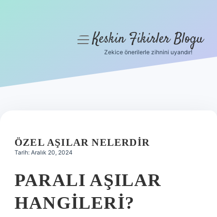
Keskin Fikirler Blogu
menüyü
aç
Zekice önerilerle zihnini uyandır!
Anasayfa
Gizlilik Politikası
Yasal Uyarı
Hakkımızda
ÖZEL AŞILAR NELERDIR
Tarih: Aralık 20, 2024
PARALI AŞILAR
HANGILERI?