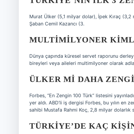
TÜRKIYE’NIN ILK 3 ZE
Murat Ülker (5,1 milyar dolar), İpek Kıraç (3,2
Şaban Cemil Kazancı (3.
MULTIMILYONER KIML
Dünya çapında küresel servet raporunu derleye
bireyleri veya aileleri multimilyoner olarak ad
ÜLKER MI DAHA ZENG
Forbes, “En Zengin 100 Türk” listesini yayınladı
yer aldı. ABD’li iş dergisi Forbes, bu yılın en 
sahibi Mustafa Rahmi Koç, 2,8 milyar dolarlık se
TÜRKIYE’DE KAÇ KIŞIN