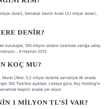
NGINI KIM?
 milyar dolar), Semahat Sevim Arsel (3,1 milyar dolar),
ERE DENIR?
n kuruluşlar, 100 milyon doların üzerinde varlığa sahip
landırıyor… 4 Haziran 2012
IN KOÇ MU?
. Murat Ülker, 5,2 milyar dolarlık servetiyle ilk sırada
zengin 100 Türk’ünü açıkladı. Listeye göre, Koç Holding’in
rvetiyle beşinci sırada yer alıyor.
IN 1 MILYON TL’SI VAR?