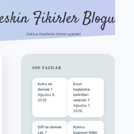
eskin Fikirler Blogu
Zekice önerilerle zihnini uyandır!
vdcasinogir.n
SIDEBAR
SON YAZILAR
Kutru ne
Kızın
demek ?
hoşlanma
Ağustos 8,
belirtileri
2026
nelerdir ?
Ağustos 7,
2026
Diff ne demek
Kumru
LoL ?
kuşunun diğer