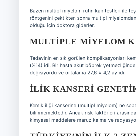
Bazen multipl miyelom rutin kan testleri ile teşh
röntgenini çektikten sonra multipl miyelomdan
olduğu için doktora giderler.
MULTIPLE MIYELOM KA
Tedavinin en sık görülen komplikasyonları kem
(%14) idi. Bir hasta akut böbrek yetmezliğinde
değişiyordu ve ortalama 27,6 ± 4,2 ay idi.
İLIK KANSERI GENETI
Kemik iliği kanserine (multipl miyelom) ne se
bilinmemektedir. Ancak risk faktörleri arasında 
kimyasal maddelere maruz kalma ve radyasyo