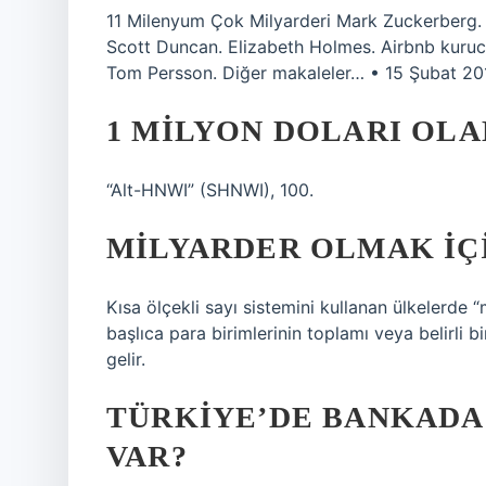
11 Milenyum Çok Milyarderi Mark Zuckerberg.
Scott Duncan. Elizabeth Holmes. Airbnb kuruc
Tom Persson. Diğer makaleler… • 15 Şubat 20
1 MILYON DOLARI OLA
“Alt-HNWI” (SHNWI), 100.
MILYARDER OLMAK IÇI
Kısa ölçekli sayı sistemini kullanan ülkelerde “
başlıca para birimlerinin toplamı veya belirli b
gelir.
TÜRKIYE’DE BANKADA 
VAR?