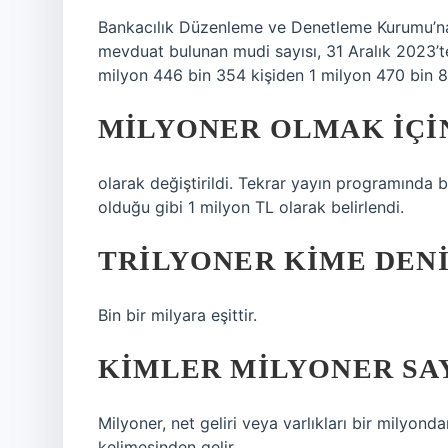
Bankacılık Düzenleme ve Denetleme Kurumu’na
mevduat bulunan mudi sayısı, 31 Aralık 2023’
milyon 446 bin 354 kişiden 1 milyon 470 bin 86
MILYONER OLMAK IÇI
olarak değiştirildi. Tekrar yayın programında
olduğu gibi 1 milyon TL olarak belirlendi.
TRILYONER KIME DEN
Bin bir milyara eşittir.
KIMLER MILYONER SAY
Milyoner, net geliri veya varlıkları bir milyond
kelimesinden gelir.