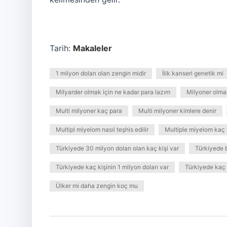
Tarih:
Makaleler
1 milyon doları olan zengin midir
İlik kanseri genetik mi
Milyarder olmak için ne kadar para lazım
Milyoner olma
Multi milyoner kaç para
Multi milyoner kimlere denir
Multipl miyelom nasıl teşhis edilir
Multiple miyelom kaç 
Türkiyede 30 milyon doları olan kaç kişi var
Türkiyede 
Türkiyede kaç kişinin 1 milyon doları var
Türkiyede kaç 
Ülker mi daha zengin koç mu