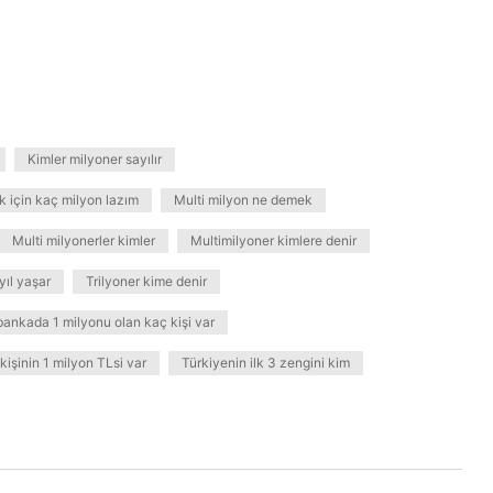
Kimler milyoner sayılır
k için kaç milyon lazım
Multi milyon ne demek
Multi milyonerler kimler
Multimilyoner kimlere denir
yıl yaşar
Trilyoner kime denir
bankada 1 milyonu olan kaç kişi var
kişinin 1 milyon TLsi var
Türkiyenin ilk 3 zengini kim