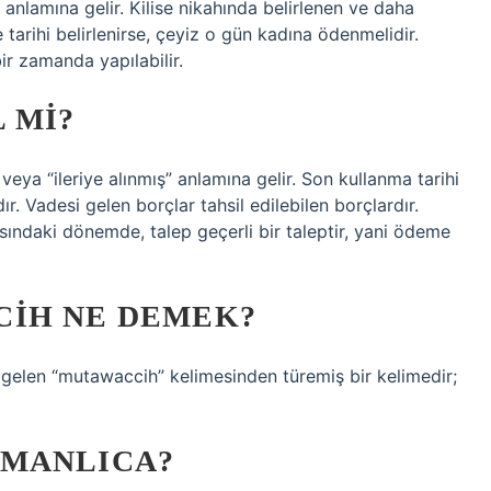
anlamına gelir. Kilise nikahında belirlenen ve daha
tarihi belirlenirse, çeyiz o gün kadına ödenmelidir.
r zamanda yapılabilir.
 MI?
eya “ileriye alınmış” anlamına gelir. Son kullanma tarihi
r. Vadesi gelen borçlar tahsil edilebilen borçlardır.
asındaki dönemde, talep geçerli bir taleptir, yani ödeme
CIH NE DEMEK?
elen “mutawaccih” kelimesinden türemiş bir kelimedir;
SMANLICA?