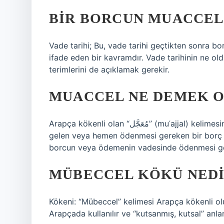
BIR BORCUN MUACCEL
Vade tarihi; Bu, vade tarihi geçtikten sonra b
ifade eden bir kavramdır. Vade tarihinin ne o
terimlerini de açıklamak gerekir.
MUACCEL NE DEMEK 
Arapça kökenli olan “مُعَجَّل” (muʿajjal) kelimesinden türemiştir. Anlamı: “Vadesi gelen” kelimesi, vadesi
gelen veya hemen ödenmesi gereken bir borç 
borcun veya ödemenin vadesinde ödenmesi gere
MÜBECCEL KÖKÜ NEDI
Kökeni: “Mübeccel” kelimesi Arapça kökenli olup Türkçe
Arapçada kullanılır ve “kutsanmış, kutsal” anla