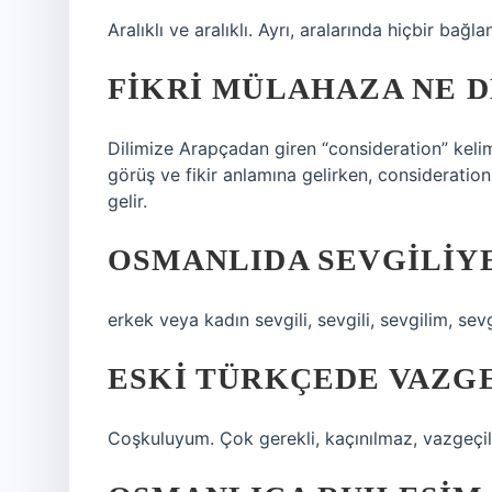
Aralıklı ve aralıklı. Ayrı, aralarında hiçbir bağl
FIKRI MÜLAHAZA NE 
Dilimize Arapçadan giren “consideration” kelim
görüş ve fikir anlamına gelirken, considerati
gelir.
OSMANLIDA SEVGILIYE
erkek veya kadın sevgili, sevgili, sevgilim, sev
ESKI TÜRKÇEDE VAZG
Coşkuluyum. Çok gerekli, kaçınılmaz, vazgeçi