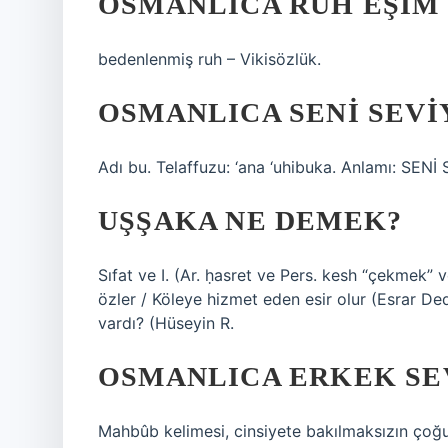
OSMANLICA RUH EŞIM
bedenlenmiş ruh – Vikisözlük.
OSMANLICA SENI SEVI
Adı bu. Telaffuzu: ‘ana ‘uhibuka. Anlamı: SEN
UŞŞAKA NE DEMEK?
Sıfat ve I. (Ar. ḥasret ve Pers. kesh “çekmek” v
özler / Köleye hizmet eden esir olur (Esrar De
vardı? (Hüseyin R.
OSMANLICA ERKEK SE
Mahbûb kelimesi, cinsiyete bakılmaksızın çoğun