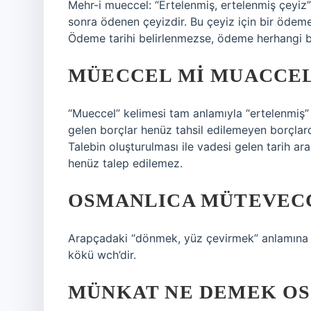
Mehr-i mueccel: “Ertelenmiş, ertelenmiş çeyiz” 
sonra ödenen çeyizdir. Bu çeyiz için bir ödeme 
Ödeme tarihi belirlenmezse, ödeme herhangi bi
MÜECCEL MI MUACCEL
“Mueccel” kelimesi tam anlamıyla “ertelenmiş” v
gelen borçlar henüz tahsil edilemeyen borçlardı
Talebin oluşturulması ile vadesi gelen tarih ar
henüz talep edilemez.
OSMANLICA MÜTEVEC
Arapçadaki “dönmek, yüz çevirmek” anlamına g
kökü wch’dir.
MÜNKAT NE DEMEK O