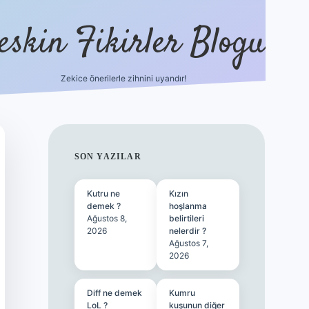
eskin Fikirler Blogu
Zekice önerilerle zihnini uyandır!
vdcasinogir.ne
SIDEBAR
SON YAZILAR
Kutru ne
Kızın
demek ?
hoşlanma
Ağustos 8,
belirtileri
2026
nelerdir ?
Ağustos 7,
2026
Diff ne demek
Kumru
LoL ?
kuşunun diğer