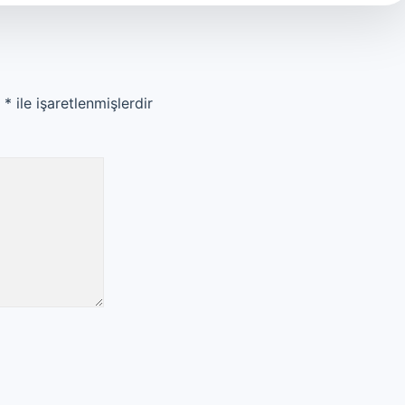
r
*
ile işaretlenmişlerdir