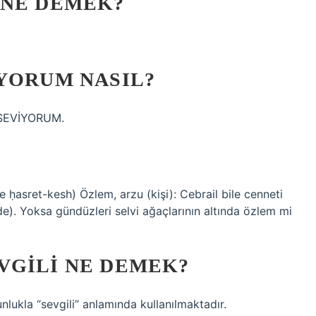
 NE DEMEK?
YORUM NASIL?
İ SEVİYORUM.
e ḥasret-kesh) Özlem, arzu (kişi): Cebrail bile cenneti
de). Yoksa gündüzleri selvi ağaçlarının altında özlem mi
VGILI NE DEMEK?
lukla “sevgili” anlamında kullanılmaktadır.