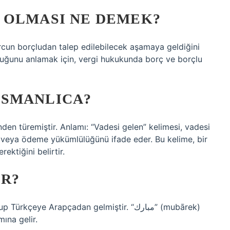
 OLMASI NE DEMEK?
orcun borçludan talep edilebilecek aşamaya geldiğini
lduğunu anlamak için, vergi hukukunda borç ve borçlu
OSMANLICA?
veya ödeme yükümlülüğünü ifade eder. Bu kelime, bir
ktiğini belirtir.
R?
ye Arapçadan gelmiştir. “مبارك” (mubārek)
mına gelir.