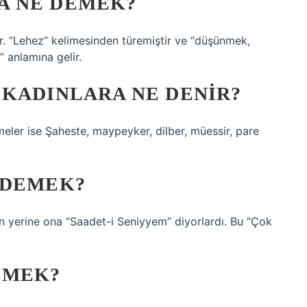
A NE DEMEK?
r. “Lehez” kelimesinden türemiştir ve “düşünmek,
anlamına gelir.
 KADINLARA NE DENIR?
meler ise Şaheste, maypeyker, dilber, müessir, pare
 DEMEK?
n yerine ona “Saadet-i Seniyyem” diyorlardı. Bu “Çok
EMEK?