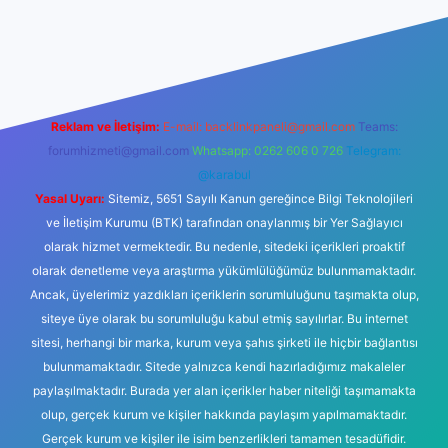
casinogir.net
Reklam ve İletişim:
E-mail:
backlinkpaneli@gmail.com
Teams:
forumhizmeti@gmail.com
Whatsapp: 0262 606 0 726
Telegram:
@karabul
Yasal Uyarı:
Sitemiz, 5651 Sayılı Kanun gereğince Bilgi Teknolojileri
ve İletişim Kurumu (BTK) tarafından onaylanmış bir Yer Sağlayıcı
olarak hizmet vermektedir. Bu nedenle, sitedeki içerikleri proaktif
olarak denetleme veya araştırma yükümlülüğümüz bulunmamaktadır.
Ancak, üyelerimiz yazdıkları içeriklerin sorumluluğunu taşımakta olup,
siteye üye olarak bu sorumluluğu kabul etmiş sayılırlar. Bu internet
sitesi, herhangi bir marka, kurum veya şahıs şirketi ile hiçbir bağlantısı
bulunmamaktadır. Sitede yalnızca kendi hazırladığımız makaleler
paylaşılmaktadır. Burada yer alan içerikler haber niteliği taşımamakta
olup, gerçek kurum ve kişiler hakkında paylaşım yapılmamaktadır.
Gerçek kurum ve kişiler ile isim benzerlikleri tamamen tesadüfidir.