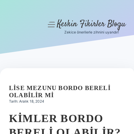
Keskin Fikirler Blogu
menüyü
aç
Zekice önerilerle zihnini uyandır!
Anasayfa
Gizlilik Politikası
Yasal Uyarı
Hakkımızda
LISE MEZUNU BORDO BERELI
OLABILIR MI
Tarih: Aralık 18, 2024
KIMLER BORDO
BERELI OLABILIR?