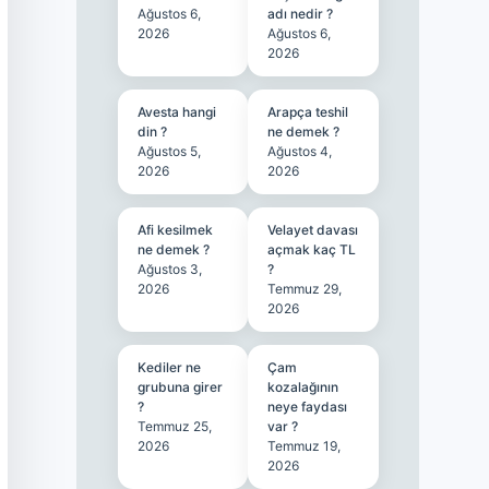
Ağustos 6,
adı nedir ?
2026
Ağustos 6,
2026
Avesta hangi
Arapça teshil
din ?
ne demek ?
Ağustos 5,
Ağustos 4,
2026
2026
Afi kesilmek
Velayet davası
ne demek ?
açmak kaç TL
Ağustos 3,
?
2026
Temmuz 29,
2026
Kediler ne
Çam
grubuna girer
kozalağının
?
neye faydası
Temmuz 25,
var ?
2026
Temmuz 19,
2026