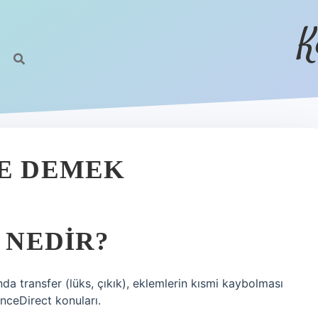
K
NE DEMEK
I NEDIR?
a transfer (lüks, çıkık), eklemlerin kısmi kaybolması
nceDirect konuları.