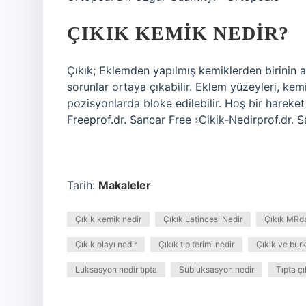
ÇIKIK KEMIK NEDIR?
Çıkık; Eklemden yapılmış kemiklerden birinin ay
sorunlar ortaya çıkabilir. Eklem yüzeyleri, kem
pozisyonlarda bloke edilebilir. Hoş bir hareket
Freeprof.dr. Sancar Free ›Cikik-Nedirprof.dr. S
Tarih:
Makaleler
Çıkık kemik nedir
Çıkık Latincesi Nedir
Çıkık MRd
Çıkık olayı nedir
Çıkık tıp terimi nedir
Çıkık ve burk
Luksasyon nedir tıpta
Subluksasyon nedir
Tıpta ç