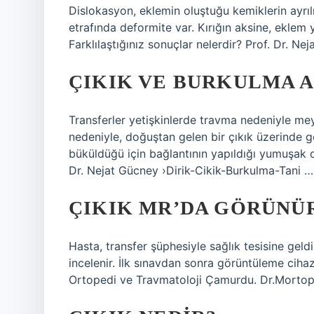
Dislokasyon, eklemin oluştuğu kemiklerin ayrılma
etrafında deformite var. Kırığın aksine, eklem y
Farklılaştığınız sonuçlar nelerdir? Prof. Dr. Nej
ÇIKIK VE BURKULMA A
Transferler yetişkinlerde travma nedeniyle mey
nedeniyle, doğuştan gelen bir çıkık üzerinde g
büküldüğü için bağlantının yapıldığı yumuşak d
Dr. Nejat Gücney ›Dirik-Cikik-Burkulma-Tani …
ÇIKIK MR’DA GÖRÜNÜ
Hasta, transfer şüphesiyle sağlık tesisine geld
incelenir. İlk sınavdan sonra görüntüleme cihaz
Ortopedi ve Travmatoloji Çamurdu. Dr.Mortope