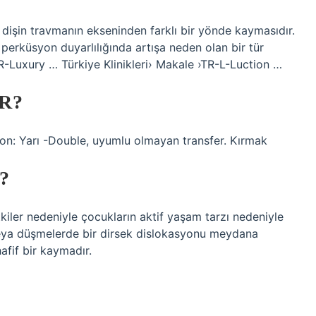
s, dişin travmanın ekseninden farklı bir yönde kaymasıdır.
perküsyon duyarlılığında artışa neden olan bir tür
›TR-Luxury … Türkiye Klinikleri› Makale ›TR-L-Luction …
R?
tion: Yarı -Double, uyumlu olmayan transfer. Kırmak
?
etkiler nedeniyle çocukların aktif yaşam tarzı nedeniyle
 veya düşmelerde bir dirsek dislokasyonu meydana
afif bir kaymadır.