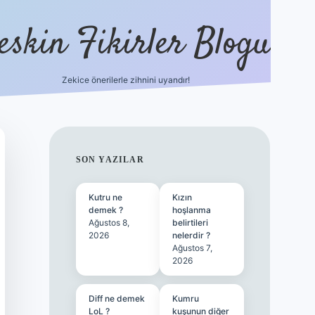
eskin Fikirler Blogu
Zekice önerilerle zihnini uyandır!
vdcasinogir.
SIDEBAR
SON YAZILAR
Kutru ne
Kızın
demek ?
hoşlanma
Ağustos 8,
belirtileri
2026
nelerdir ?
Ağustos 7,
2026
Diff ne demek
Kumru
LoL ?
kuşunun diğer