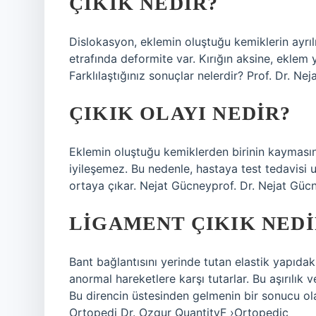
ÇIKIK NEDIR?
Dislokasyon, eklemin oluştuğu kemiklerin ayrılma
etrafında deformite var. Kırığın aksine, eklem y
Farklılaştığınız sonuçlar nelerdir? Prof. Dr. Nej
ÇIKIK OLAYI NEDIR?
Eklemin oluştuğu kemiklerden birinin kaymasın
iyileşemez. Bu nedenle, hastaya test tedavisi uy
ortaya çıkar. Nejat Gücneyprof. Dr. Nejat Gücn
LIGAMENT ÇIKIK NEDI
Bant bağlantısını yerinde tutan elastik yapıdak
anormal hareketlere karşı tutarlar. Bu aşırılık v
Bu direncin üstesinden gelmenin bir sonucu ol
Ortopedi Dr. Ozgur QuantityF ›Ortopedic