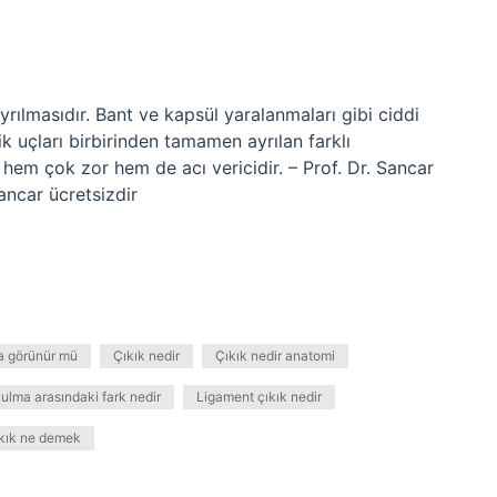
rılmasıdır. Bant ve kapsül yaralanmaları gibi ciddi
ik uçları birbirinden tamamen ayrılan farklı
 hem çok zor hem de acı vericidir. – Prof. Dr. Sancar
ancar ücretsizdir
a görünür mü
Çıkık nedir
Çıkık nedir anatomi
ulma arasındaki fark nedir
Ligament çıkık nedir
ıkık ne demek