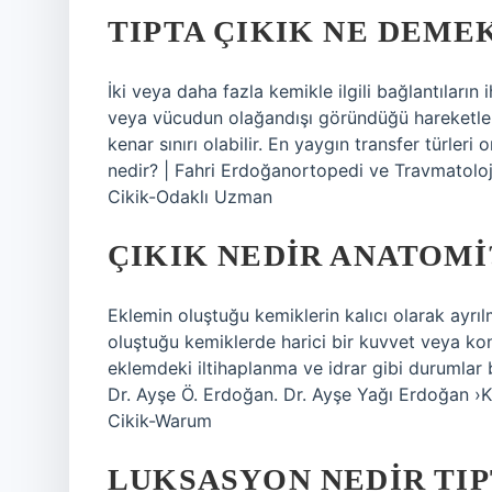
TIPTA ÇIKIK NE DEME
İki veya daha fazla kemikle ilgili bağlantıların i
veya vücudun olağandışı göründüğü hareketler
kenar sınırı olabilir. En yaygın transfer türler
nedir? | Fahri Erdoğanortopedi ve Travmatoloj
Cikik-Odaklı Uzman
ÇIKIK NEDIR ANATOMI
Eklemin oluştuğu kemiklerin kalıcı olarak ayrılm
oluştuğu kemiklerde harici bir kuvvet veya konj
eklemdeki iltihaplanma ve idrar gibi durumlar bi
Dr. Ayşe Ö. Erdoğan. Dr. Ayşe Yağı Erdoğan ›K
Cikik-Warum
LUKSASYON NEDIR TIP