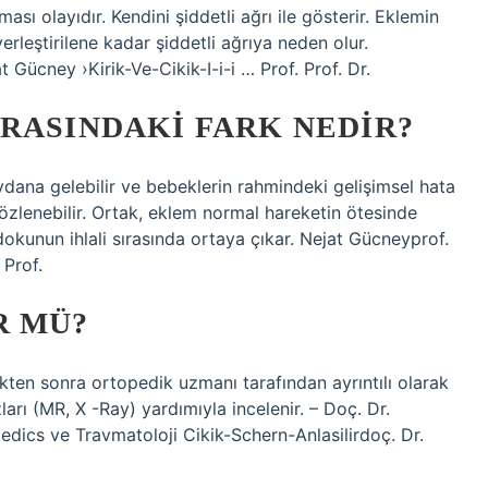
sı olayıdır. Kendini şiddetli ağrı ile gösterir. Eklemin
erleştirilene kadar şiddetli ağrıya neden olur.
at Gücney ›Kirik-Ve-Cikik-I-i-i … Prof. Prof. Dr.
RASINDAKI FARK NEDIR?
dana gelebilir ve bebeklerin rahmindeki gelişimsel hata
özlenebilir. Ortak, eklem normal hareketin ötesinde
okunun ihlali sırasında ortaya çıkar. Nejat Gücneyprof.
 Prof.
R MÜ?
ikten sonra ortopedik uzmanı tarafından ayrıntılı olarak
ları (MR, X -Ray) yardımıyla incelenir. – Doç. Dr.
dics ve Travmatoloji Cikik-Schern-Anlasilirdoç. Dr.