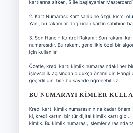
kartlarına aitken, 5 ile başlayanlar Mastercard’ı
2. Kart Numarası: Kart sahibine özgü kısmı oluş
Yani, bu rakamlar doğrudan kartın sahibine bağ
3. Son Hane – Kontrol Rakamı: Son rakam, kart
numarasıdır. Bu rakam, genellikle özel bir algor
için kullanılır.
Özetle, kredi kartı kimlik numarasındaki her b
işlevsellik açısından oldukça önemlidir. Hangi 
geçerliliğini bile bu sayede öğrenebiliriz.
BU NUMARAYI KIMLER KULLA
Kredi kartı kimlik numarasının ne kadar önem
ki, kredi kartın, bir tür dijital kimlik kartı g
kimlik. Bu kimlik numarası, işlemler sırasında