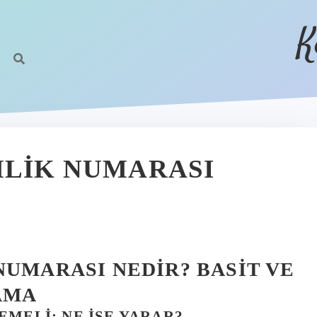
K
MLIK NUMARASI
NUMARASI NEDIR? BASIT VE
AMA
EMELI: NE İŞE YARAR?