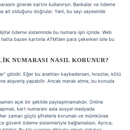
arasını girerek kartını kullanırsın. Bankalar ve ödeme
a ait olduğunu doğrular. Yani, bu sayı sayesinde
dijital ödeme sisteminde bu numara işin içinde. Web
, hatta bazen kartınla ATM’den para çekerken bile bu
LIK NUMARASI NASIL KORUNUR?
ar” gibidir. Eğer bu anahtarı kaybedersen, hırsızlar, kötü
rine alışveriş yapabilir. Ancak merak etme, bu konuda
mamen açık bir şekilde paylaşılmamalıdır. Online
 yapmalı, kart numaranı asla sosyal medyada
ini her zaman güçlü şifrelerle korumalı ve mümkünse
zca güvenli ödeme sistemleriyle bağlamalısın. Ayrıca,
e bildirir. Bu tür uyarıları dikkate almak oldukça