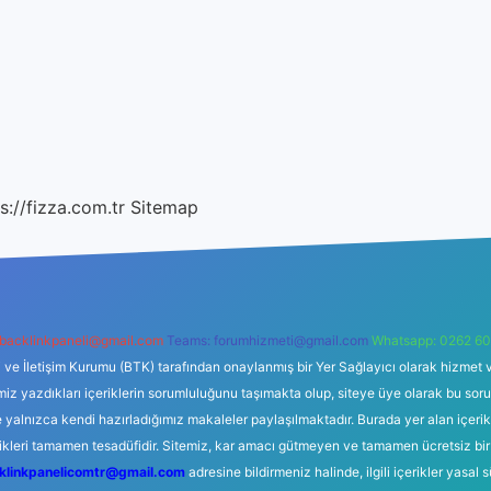
s://fizza.com.tr
Sitemap
backlinkpaneli@gmail.com
Teams:
forumhizmeti@gmail.com
Whatsapp: 0262 60
i ve İletişim Kurumu (BTK) tarafından onaylanmış bir Yer Sağlayıcı olarak hizmet v
azdıkları içeriklerin sorumluluğunu taşımakta olup, siteye üye olarak bu sorumlul
e yalnızca kendi hazırladığımız makaleler paylaşılmaktadır. Burada yer alan içeri
likleri tamamen tesadüfidir. Sitemiz, kar amacı gütmeyen ve tamamen ücretsiz bir
klinkpanelicomtr@gmail.com
adresine bildirmeniz halinde, ilgili içerikler yasal 