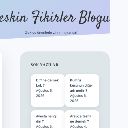
eskin Fikirler Blogu
Zekice önerilerle zihnini uyandır!
vdcasinogir.
SIDEBAR
SON YAZILAR
Diff ne demek
Kumru
LoL ?
kuşunun diğer
Ağustos 6,
adı nedir ?
2026
Ağustos 6,
2026
Avesta hangi
Arapça teshil
din ?
ne demek ?
Ağustos 5,
Ağustos 4,