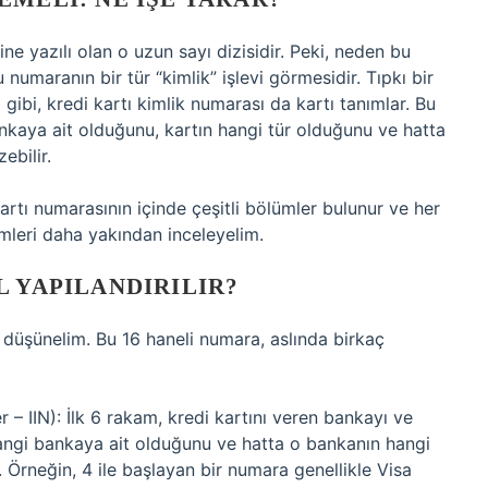
ine yazılı olan o uzun sayı dizisidir. Peki, neden bu
umaranın bir tür “kimlik” işlevi görmesidir. Tıpkı bir
ibi, kredi kartı kimlik numarası da kartı tanımlar. Bu
kaya ait olduğunu, kartın hangi tür olduğunu ve hatta
ebilir.
rtı numarasının içinde çeşitli bölümler bulunur ve her
lümleri daha yakından inceleyelim.
L YAPILANDIRILIR?
k düşünelim. Bu 16 haneli numara, aslında birkaç
r – IIN): İlk 6 rakam, kredi kartını veren bankayı ve
 hangi bankaya ait olduğunu ve hatta o bankanın hangi
. Örneğin, 4 ile başlayan bir numara genellikle Visa