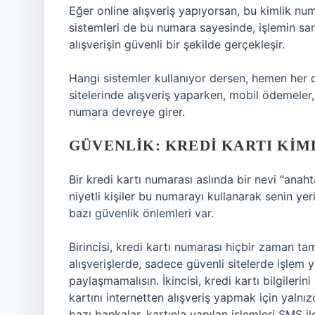
Eğer online alışveriş yapıyorsan, bu kimlik num
sistemleri de bu numara sayesinde, işlemin san
alışverişin güvenli bir şekilde gerçekleşir.
Hangi sistemler kullanıyor dersen, hemen her 
sitelerinde alışveriş yaparken, mobil ödemeler
numara devreye girer.
GÜVENLIK: KREDI KARTI KIM
Bir kredi kartı numarası aslında bir nevi “anaht
niyetli kişiler bu numarayı kullanarak senin ye
bazı güvenlik önlemleri var.
Birincisi, kredi kartı numarası hiçbir zaman ta
alışverişlerde, sadece güvenli sitelerde işlem
paylaşmamalısın. İkincisi, kredi kartı bilgiler
kartını internetten alışveriş yapmak için yalnı
bazı bankalar, kartınla yapılan işlemleri SMS il