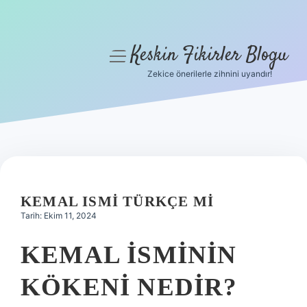
Keskin Fikirler Blogu
menüyü
aç
Zekice önerilerle zihnini uyandır!
Anasayfa
Gizlilik Politikası
Yasal Uyarı
Hakkımızda
KEMAL ISMI TÜRKÇE MI
Tarih: Ekim 11, 2024
KEMAL ISMININ
KÖKENI NEDIR?