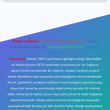
casinogir.net
Reklam ve İletişim:
E-mail:
backlinkpaneli@gmail.com
Teams:
forumhizmeti@gmail.com
Whatsapp: 0262 606 0 726
Telegram:
@karabul
Yasal Uyarı:
Sitemiz, 5651 Sayılı Kanun gereğince Bilgi Teknolojileri
ve İletişim Kurumu (BTK) tarafından onaylanmış bir Yer Sağlayıcı
olarak hizmet vermektedir. Bu nedenle, sitedeki içerikleri proaktif
olarak denetleme veya araştırma yükümlülüğümüz bulunmamaktadır.
Ancak, üyelerimiz yazdıkları içeriklerin sorumluluğunu taşımakta olup,
siteye üye olarak bu sorumluluğu kabul etmiş sayılırlar. Bu internet
sitesi, herhangi bir marka, kurum veya şahıs şirketi ile hiçbir bağlantısı
bulunmamaktadır. Sitede yalnızca kendi hazırladığımız makaleler
paylaşılmaktadır. Burada yer alan içerikler haber niteliği taşımamakta