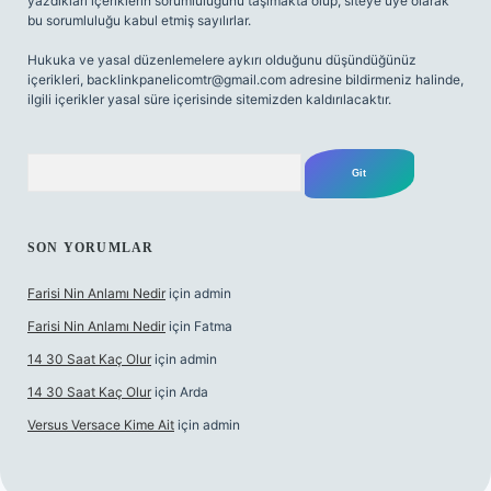
yazdıkları içeriklerin sorumluluğunu taşımakta olup, siteye üye olarak
bu sorumluluğu kabul etmiş sayılırlar.
Hukuka ve yasal düzenlemelere aykırı olduğunu düşündüğünüz
içerikleri,
backlinkpanelicomtr@gmail.com
adresine bildirmeniz halinde,
ilgili içerikler yasal süre içerisinde sitemizden kaldırılacaktır.
Arama
SON YORUMLAR
Farisi Nin Anlamı Nedir
için
admin
Farisi Nin Anlamı Nedir
için
Fatma
14 30 Saat Kaç Olur
için
admin
14 30 Saat Kaç Olur
için
Arda
Versus Versace Kime Ait
için
admin