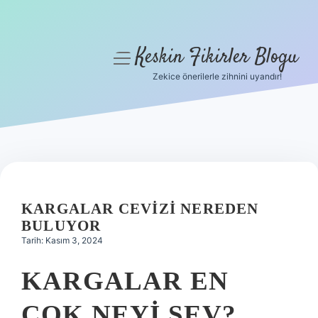
Keskin Fikirler Blogu
menüyü
aç
Zekice önerilerle zihnini uyandır!
Anasayfa
Gizlilik Politikası
Yasal Uyarı
Hakkımızda
KARGALAR CEVIZI NEREDEN
BULUYOR
Tarih: Kasım 3, 2024
KARGALAR EN
ÇOK NEYI SEV?