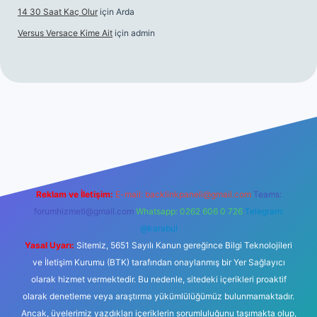
14 30 Saat Kaç Olur
için
Arda
Versus Versace Kime Ait
için
admin
.net
Reklam ve İletişim:
E-mail:
backlinkpaneli@gmail.com
Teams:
forumhizmeti@gmail.com
Whatsapp: 0262 606 0 726
Telegram:
@karabul
Yasal Uyarı:
Sitemiz, 5651 Sayılı Kanun gereğince Bilgi Teknolojileri
ve İletişim Kurumu (BTK) tarafından onaylanmış bir Yer Sağlayıcı
olarak hizmet vermektedir. Bu nedenle, sitedeki içerikleri proaktif
olarak denetleme veya araştırma yükümlülüğümüz bulunmamaktadır.
Ancak, üyelerimiz yazdıkları içeriklerin sorumluluğunu taşımakta olup,